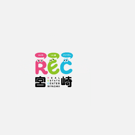
0985-31-1399
お電話の際は、お手数お掛けしますが
レックホームページをご覧頂いた旨
をお伝えください。
お問い合わせフォームをご利用の方
下記情報を入力していただき【確認画面へ進む】ボタンをクリックして下さ
い。
お問い合わせ物件の内容によっては、ご回答にお時間がかかる場合があります
のでご了承ください。
お問い合わせ物件番号
0606010019
必須
種類
物件詳細について
内覧希望
契約希望
その他