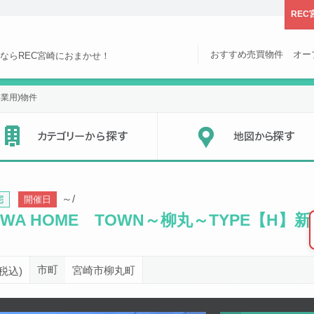
REC
おすすめ売買物件
オー
ならREC宮崎におまかせ！
業用)物件
すめ物件,オープンハウス
カテゴリーから探す
～/
宅
開催日
AWA HOME TOWN～柳丸～TYPE【H】
市町
宮崎市柳丸町
税込)
次の物件画像