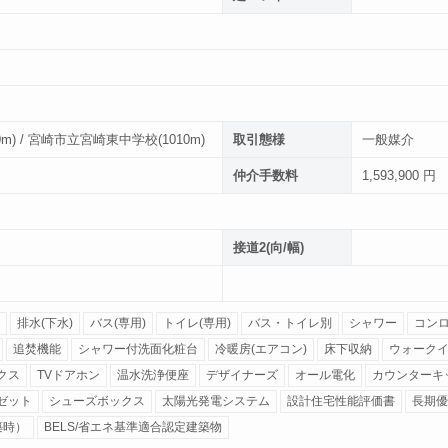
) / 宮崎市立宮崎東中学校(1010m)
取引態様
一般媒介
仲介手数料
1,593,900 円
接道2(向/幅)
排水(下水)
バス(専用)
トイレ(専用)
バス・トイレ別
シャワー
コンロ
追焚機能
シャワー付洗面化粧台
冷暖房(エアコン)
床下収納
ウォーク
クス
TVドアホン
温水洗浄便座
デザイナーズ
オール電化
カウンターキ
ゼット
シューズボックス
太陽光発電システム
設計住宅性能評価書
長期優
築時）
BELS/省エネ基準適合認定建築物