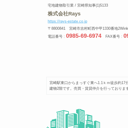
宅地建物取引業 / 宮崎県知事(1)5133
株式会社Rays
https://rays-estate.co.jp
〒8800841 宮崎市吉村町西中甲1330番地2Winke
0985-69-6974
0
電話番号 :
FAX番号 :
宮崎駅東口からまっすぐ東へ1.1ｋｍ徒歩約17
建物2階です。売買・賃貸仲介を行っておりま