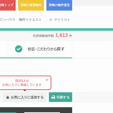
宮崎トップ
宮崎の賃貸物件
宮崎の物件査定
プンハウス
物件リクエスト
マイリスト
1,613
売買掲載物件数
件
地図から探す
校区・こだわりから探
新築建売住宅
×
現在
1
人が
お気に入りに登録しています
お気に入りに追加する
印刷する