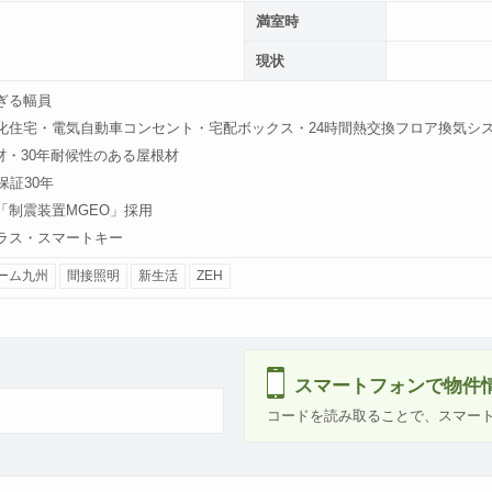
満室時
現状
ぎる幅員
化住宅・電気自動車コンセント・宅配ボックス・24時間熱交換フロア換気シ
材・30年耐候性のある屋根材
保証30年
「制震装置MGEO」採用
ラス・スマートキー
ーム九州
間接照明
新生活
ZEH
スマートフォンで物件
コードを読み取ることで、スマー