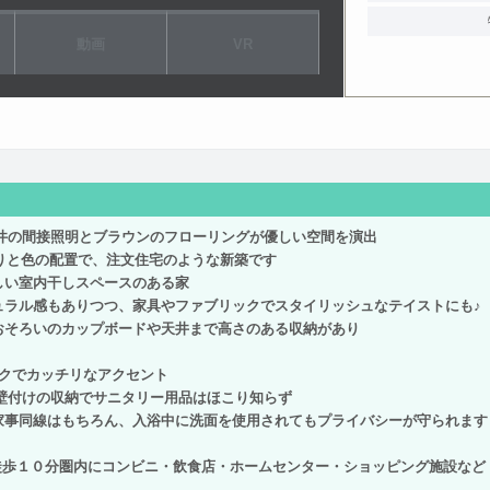
動画
VR
井の間接照明とブラウンのフローリングが優しい空間を演出
りと色の配置で、注文住宅のような新築です
しい室内干しスペースのある家
ュラル感もありつつ、家具やファブリックでスタイリッシュなテイストにも♪
おそろいのカップボードや天井まで高さのある収納があり
ックでカッチリなアクセント
壁付けの収納でサニタリー用品はほこり知らず
家事同線はもちろん、入浴中に洗面を使用されてもプライバシーが守られます
徒歩１０分圏内にコンビニ・飲食店・ホームセンター・ショッピング施設など