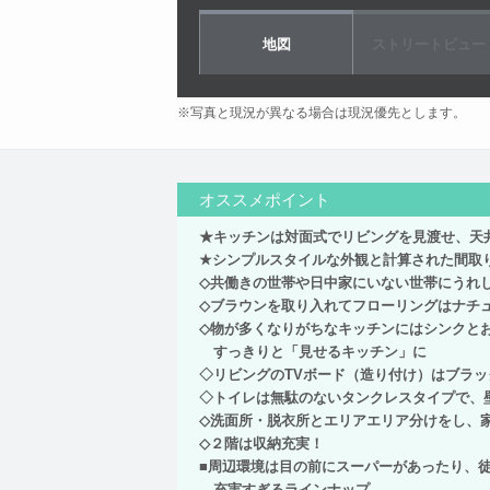
地図
ストリートビュー
※写真と現況が異なる場合は現況優先とします。
オススメポイント
★キッチンは対面式でリビングを見渡せ、天
★シンプルスタイルな外観と計算された間取
◇共働きの世帯や日中家にいない世帯にうれ
◇ブラウンを取り入れてフローリングはナチ
◇物が多くなりがちなキッチンにはシンクと
すっきりと「見せるキッチン」に
◇リビングのTVボード（造り付け）はブラ
◇トイレは無駄のないタンクレスタイプで、
◇洗面所・脱衣所とエリアエリア分けをし、
◇２階は収納充実！
■周辺環境は目の前にスーパーがあったり、
充実すぎるラインナップ