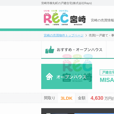
宮崎市柳丸町の戸建住宅(株式会社Rays)
宮崎の売買情報
宮崎の売買物件トップページ
売買(一戸建て・事
おす
戸建住
MIS
4,630
3LDK
間取り
金額
万円(
前の物件画像