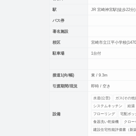
駅
JR 宮崎神宮駅(徒歩22分)
バス停
著名施設
校区
宮崎市立江平小学校(1470m
駐車場
1台付
接道1(向/幅)
東 / 9.3m
引渡期間/現況
即時 / 空き
水道(公営)
ガス(その他)
システムキッチン
給湯
設備
フローリング
宅配ボッ
食器洗い乾燥機
クロー
建設住宅性能評価書（新