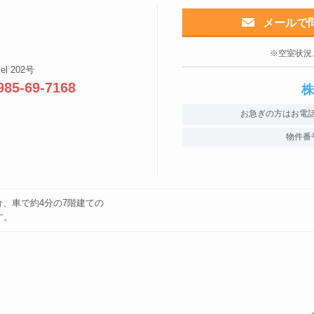
メールで
※空室状況
l 202号
985-69-7168
株
お急ぎの方はお電
物件番
分、車で約4分の7階建ての
す。