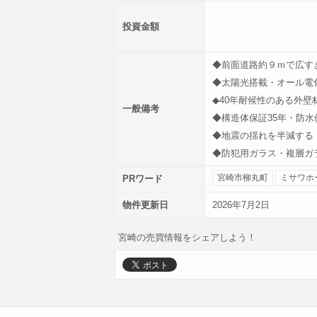
投資金額
◆前面道路約９ｍで広す
◆太陽光搭載・オール電
◆40年耐候性のある外壁
一般備考
◆構造体保証35年・防水
◆地震の揺れを半減する
◆防犯用ガラス・複層ガ
PRワード
宮崎市柳丸町
ミサワホ
物件更新日
2026年7月2日
宮崎の売買情報をシェアしよう！