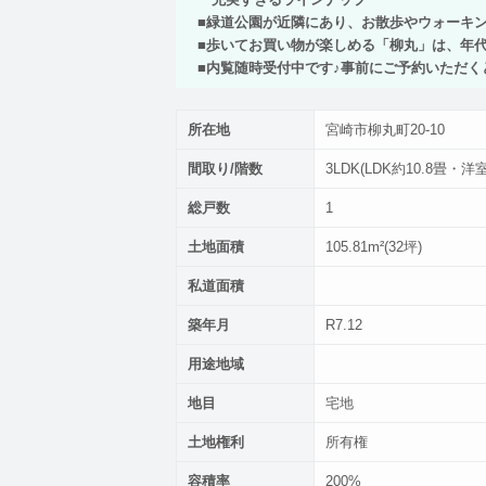
■緑道公園が近隣にあり、お散歩やウォーキ
■歩いてお買い物が楽しめる「柳丸」は、年
■内覧随時受付中です♪事前にご予約いただく
所在地
宮崎市柳丸町20-10
間取り/階数
3LDK(LDK約10.8畳・洋室
総戸数
1
土地面積
105.81m²(32坪)
私道面積
築年月
R7.12
用途地域
地目
宅地
土地権利
所有権
容積率
200%