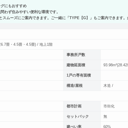
ングにもおすすめ
代問わず住みやすい便利な環境です。
とスムーズにご案内できます。ご一緒に「TYPE【G】」もご案内できます
6.7畳・4.5畳・4.5畳) / 地上1階
事務所戸数
建物延面積
93.98m²(28.4
1戸の専有面積
構造/屋根
木造 /
都市計画
市街化
セットバック
無
建ぺい率
60%