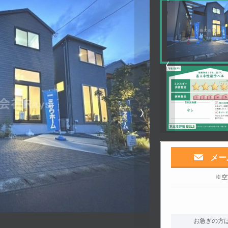
メー
※空
お急ぎの方