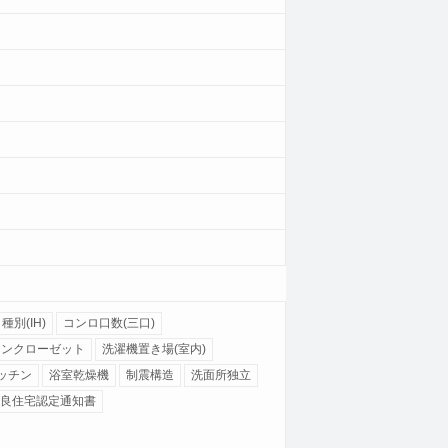
種別(IH)
コンロ口数(三口)
インクローゼット
洗濯機置き場(室内)
ッチン
浴室乾燥機
制震構造
洗面所独立
良住宅認定通知書