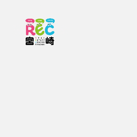
※写真と現況が異なる場合は現況優先とします。
お問合せ
電話で聞く
サンテル株式会社
0985-78-3106
お急ぎの方はお電話で
1655010049
物件番号 |
オススメポイント
・約8年前にフルリフォーム済み。
・人気の平屋で快適生活。
・太陽光発電システム搭載で毎月のランニングコストを抑えられます。