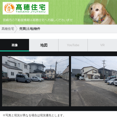
髙穂住宅
売買(土地)物件
地図
画像
YouTube
VR
※写真と現況が異なる場合は現況優先とします。