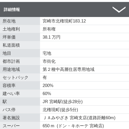
詳細情報
所在地
宮崎市北権現町183₋12
土地権利
所有権
坪単価
38.1 万円
私道面積
地目
宅地
都市計画
市街化
用途地域
第２種中高層住居専用地域
セットバック
有
容積率
200%
建ぺい率
60%
駅
JR 宮崎駅(徒歩28分)
バス停
北権現町(徒歩5分)
著名施設
ＪＡみやざき 宮崎支店(道路距離60m)
スーパー
650 m (ドン・キホーテ 宮崎店)