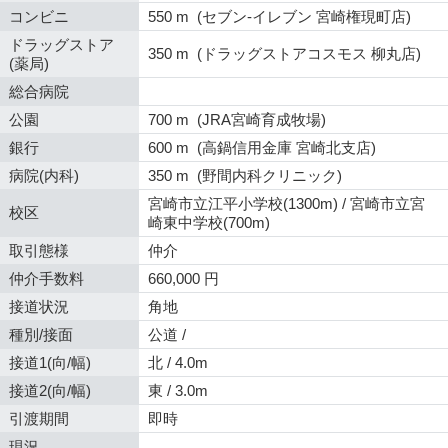
コンビニ
550 m (セブン-イレブン 宮崎権現町店)
ドラッグストア
350 m (ドラッグストアコスモス 柳丸店)
(薬局)
総合病院
公園
700 m (JRA宮崎育成牧場)
銀行
600 m (高鍋信用金庫 宮崎北支店)
病院(内科)
350 m (野間内科クリニック)
宮崎市立江平小学校(1300m) / 宮崎市立宮
校区
崎東中学校(700m)
取引態様
仲介
仲介手数料
660,000 円
接道状況
角地
種別/接面
公道 /
接道1(向/幅)
北 / 4.0m
接道2(向/幅)
東 / 3.0m
引渡期間
即時
現況