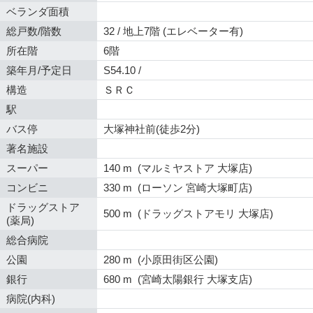
ベランダ面積
総戸数/階数
32 / 地上7階 (エレベーター有)
所在階
6階
築年月/予定日
S54.10 /
構造
ＳＲＣ
駅
バス停
大塚神社前(徒歩2分)
著名施設
スーパー
140 m (マルミヤストア 大塚店)
コンビニ
330 m (ローソン 宮崎大塚町店)
ドラッグストア
500 m (ドラッグストアモリ 大塚店)
(薬局)
総合病院
公園
280 m (小原田街区公園)
銀行
680 m (宮崎太陽銀行 大塚支店)
病院(内科)