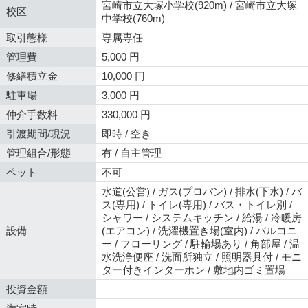
宮崎市立大塚小学校(920m) / 宮崎市立大塚
校区
中学校(760m)
取引態様
専属専任
管理費
5,000 円
修繕積立金
10,000 円
駐車場
3,000 円
仲介手数料
330,000 円
引渡期間/現況
即時 / 空き
管理組合/形態
有 / 自主管理
ペット
不可
水道(公営) / ガス(プロパン) / 排水(下水) / バ
ス(専用) / トイレ(専用) / バス・トイレ別 /
シャワー / システムキッチン / 給湯 / 冷暖房
設備
(エアコン) / 洗濯機置き場(室内) / バルコニ
ー / フローリング / 駐輪場あり / 角部屋 / 温
水洗浄便座 / 洗面所独立 / 照明器具付 / モニ
ター付きインターホン / 敷地内ゴミ置場
投資金額