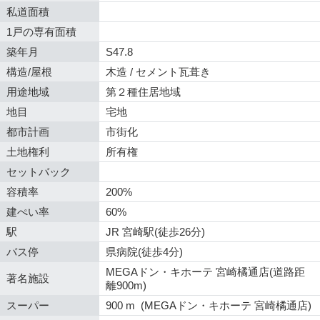
私道面積
1戸の専有面積
築年月
S47.8
構造/屋根
木造 / セメント瓦葺き
用途地域
第２種住居地域
地目
宅地
都市計画
市街化
土地権利
所有権
セットバック
容積率
200%
建ぺい率
60%
駅
JR 宮崎駅(徒歩26分)
バス停
県病院(徒歩4分)
MEGAドン・キホーテ 宮崎橘通店(道路距
著名施設
離900m)
スーパー
900 m (MEGAドン・キホーテ 宮崎橘通店)