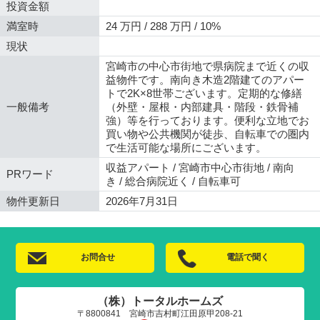
投資金額
満室時
24 万円 / 288 万円 / 10%
現状
宮崎市の中心市街地で県病院まで近くの収
益物件です。南向き木造2階建てのアパー
トで2K×8世帯ございます。定期的な修繕
一般備考
（外壁・屋根・内部建具・階段・鉄骨補
強）等を行っております。便利な立地でお
買い物や公共機関が徒歩、自転車での圏内
で生活可能な場所にございます。
収益アパート / 宮崎市中心市街地 / 南向
PRワード
き / 総合病院近く / 自転車可
物件更新日
2026年7月31日
お問合せ
電話で聞く
（株）トータルホームズ
〒8800841 宮崎市吉村町江田原甲208-21