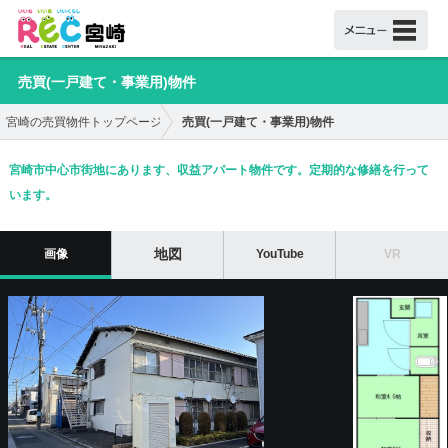
売買(一戸建て・事業用)物件
売買(一戸建て・事業用)物件
宮崎の売買物件トップページ
宮崎市中心市街地にあります、収益アパート物件です。定期的な修繕を行って
います。
地図
画像
YouTube
VR