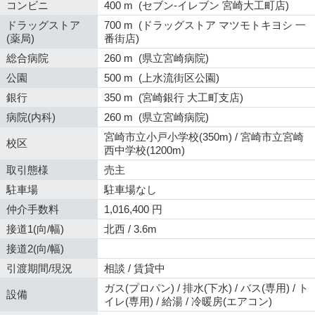
コンビニ
400 m (セブン-イレブン 宮崎大工町店)
ドラッグストア
700 m (ドラッグストア マツモトキヨシ 一
(薬局)
番街店)
総合病院
260 m (県立宮崎病院)
公園
500 m (上水流街区公園)
銀行
350 m (宮崎銀行 大工町支店)
病院(内科)
260 m (県立宮崎病院)
宮崎市立小戸小学校(350m) / 宮崎市立宮崎
校区
西中学校(1200m)
取引態様
売主
駐車場
駐車場なし
仲介手数料
1,016,400 円
接道1(向/幅)
北西 / 3.6m
接道2(向/幅)
引渡期間/現況
相談 / 賃貸中
ガス(プロパン) / 排水(下水) / バス(専用) / ト
設備
イレ(専用) / 給湯 / 冷暖房(エアコン)