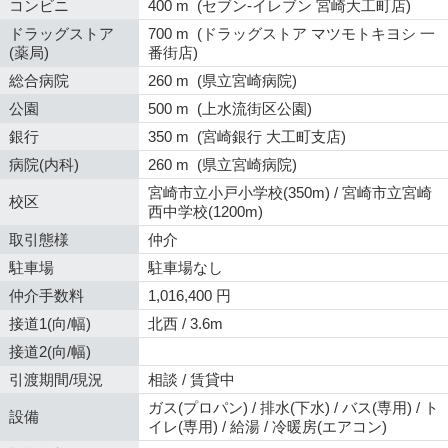
コンビニ
400 m (セブン-イレブン 宮崎大工町店)
ドラッグストア
700 m (ドラッグストア マツモトキヨシ 一
(薬局)
番街店)
総合病院
260 m (県立宮崎病院)
公園
500 m (上水流街区公園)
銀行
350 m (宮崎銀行 大工町支店)
病院(内科)
260 m (県立宮崎病院)
宮崎市立小戸小学校(350m) / 宮崎市立宮崎
校区
西中学校(1200m)
取引態様
仲介
駐車場
駐車場なし
仲介手数料
1,016,400 円
接道1(向/幅)
北西 / 3.6m
接道2(向/幅)
引渡期間/現況
相談 / 賃貸中
ガス(プロパン) / 排水(下水) / バス(専用) / ト
設備
イレ(専用) / 給湯 / 冷暖房(エアコン)