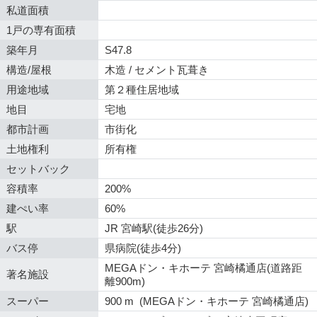
私道面積
1戸の専有面積
築年月
S47.8
構造/屋根
木造 / セメント瓦葺き
用途地域
第２種住居地域
地目
宅地
都市計画
市街化
土地権利
所有権
セットバック
容積率
200%
建ぺい率
60%
駅
JR 宮崎駅(徒歩26分)
バス停
県病院(徒歩4分)
MEGAドン・キホーテ 宮崎橘通店(道路距
著名施設
離900m)
スーパー
900 m (MEGAドン・キホーテ 宮崎橘通店)