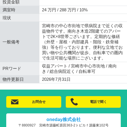
投資金額
満室時
24 万円 / 288 万円 / 10%
現状
宮崎市の中心市街地で県病院まで近くの収
益物件です。南向き木造2階建てのアパー
トで2K×8世帯ございます。定期的な修繕
一般備考
（外壁・屋根・内部建具・階段・鉄骨補
強）等を行っております。便利な立地でお
買い物や公共機関が徒歩、自転車での圏内
で生活可能な場所にございます。
収益アパート / 宮崎市中心市街地 / 南向
PRワード
き / 総合病院近く / 自転車可
物件更新日
2026年7月31日
お問合せ
電話で聞く
oneday株式会社
〒8800927 宮崎市源藤町原田363-2トピカｆ源藤東102号