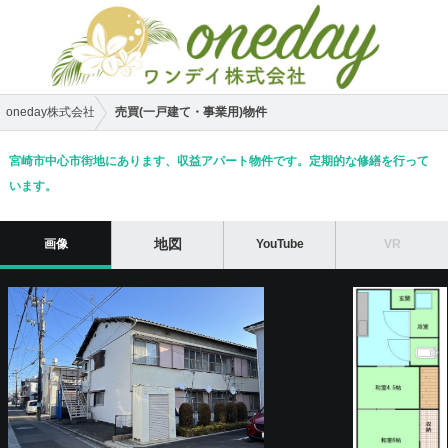
売買(一戸建て・事業用)物件
oneday株式会社
宮崎市中心市街地にあります、収益アパート物件です。定期的な修繕を行って
います。
地図
画像
YouTube
VR