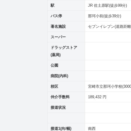
駅
JR 佐土原駅(徒歩99分)
バス停
那珂小前(徒歩39分)
著名施設
セブンイレブン(道路距離2
スーパー
ドラッグストア
(薬局)
公園
病院(内科)
校区
宮崎市立那珂小学校(3000
仲介手数料
189,432 円
接道状況
接道1(向/幅)
南西