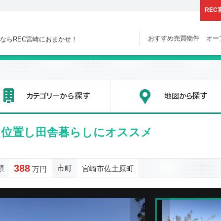
REC
おすすめ売買物件
オー
ならREC宮崎におまかせ！
すめ物件,オープンハウス
カテゴリーから探す
に位置し田舎暮らしにオススメ
388
額
市町
宮崎市佐土原町
万円
次の物件画像