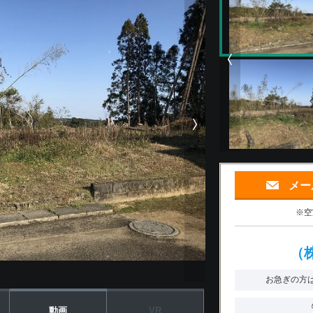
メー
※空
（
お急ぎの方
動画
VR