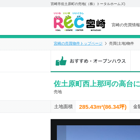
宮崎市佐土原町の売地(（株）トータルホームズ)
宮崎の売買情報
宮崎の売買物件トップページ
売買(土地)物件
おす
佐土原町西上那珂の高台
売地
285.43m²(86.34坪)
土地面積
金
前の物件画像