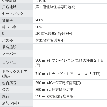
都市計画
市街化
用途地域
第１種低層住居専用地域
セットバック
容積率
200%
建ぺい率
60%
駅
JR 南宮崎駅(徒歩27分)
バス停
射撃場前(徒歩6分)
著名施設
スーパー
360 m (セブン-イレブン 宮崎大坪東２丁目
コンビニ
店)
ドラッグストア
710 m (ドラッグストアコスモス 大坪店)
(薬局)
総合病院
990 m (JCHO宮崎江南病院)
公園
360 m (大坪東緑地広場)
銀行
920 m (太陽銀行駐車場)
病院(内科)