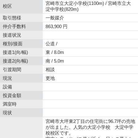
宮崎市立大淀小学校(1100m) / 宮崎市立大
校区
淀中学校(820m)
取引態様
一般媒介
仲介手数料
863,900 円
接道状況
種別/接面
公道 /
接道1(向/幅)
東 / 8.0m
接道2(向/幅)
南 / 5.0m
引渡期間
相談
現況
更地
設備
投資金額
満室時
現状
宮崎市大坪東2丁目の住宅街に96.7坪の売地
が出ました。人気の大淀小学校 大淀中学
校校区です。