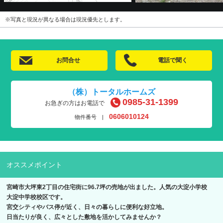
※写真と現況が異なる場合は現況優先とします。
お問合せ
電話で聞く
（株）トータルホームズ
0985-31-1399
お急ぎの方はお電話で
0606010124
物件番号 |
オススメポイント
宮崎市大坪東2丁目の住宅街に96.7坪の売地が出ました。人気の大淀小学校
大淀中学校校区です。
宮交シティやバス停が近く、日々の暮らしに便利な好立地。
日当たりが良く、広々とした敷地を活かしてみませんか？