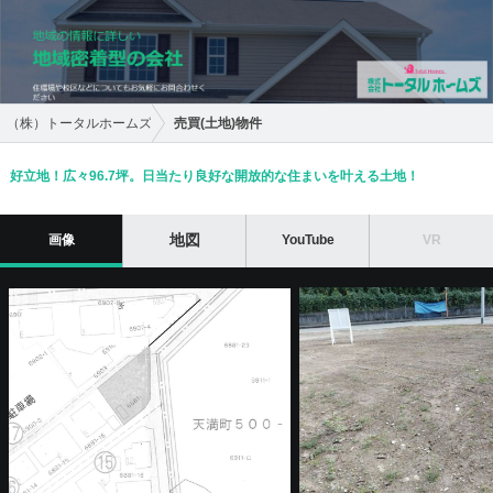
（株）トータルホームズ
売買(土地)物件
好立地！広々96.7坪。日当たり良好な開放的な住まいを叶える土地！
地図
画像
YouTube
VR