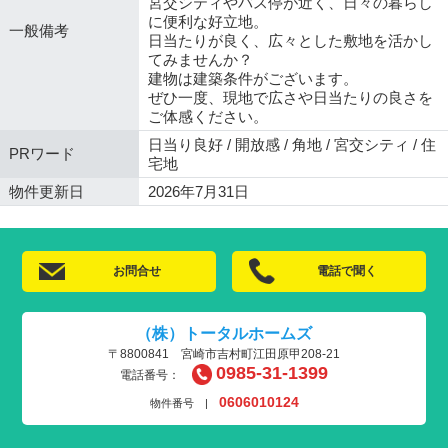
宮交シティやバス停が近く、日々の暮らし
に便利な好立地。
一般備考
日当たりが良く、広々とした敷地を活かし
てみませんか？
建物は建築条件がございます。
ぜひ一度、現地で広さや日当たりの良さを
ご体感ください。
日当り良好 / 開放感 / 角地 / 宮交シティ / 住
PRワード
宅地
物件更新日
2026年7月31日
お問合せ
電話で聞く
（株）トータルホームズ
〒8800841 宮崎市吉村町江田原甲208-21
0985-31-1399
電話番号：
0606010124
物件番号 |