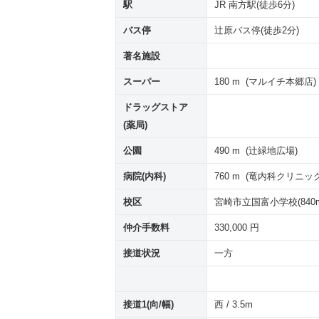
駅
JR 南方駅(徒歩6分)
バス停
辻原バス停(徒歩2分)
著名施設
スーパー
180 m (マルイチ本郷店)
ドラッグストア
(薬局)
公園
490 m (辻緑地広場)
病院(内科)
760 m (竜内科クリニック
校区
宮崎市立国富小学校(840m)
仲介手数料
330,000 円
接道状況
一方
接道1(向/幅)
西 / 3.5m