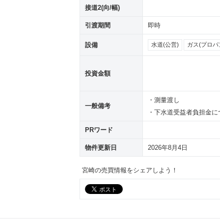
接道2(向/幅)
引渡期間
即時
設備
水道(公営)
ガス(プロパ
投資金額
・測量渡し
一般備考
・下水道受益者負担金に
PRワード
物件更新日
2026年8月4日
宮崎の売買情報をシェアしよう！