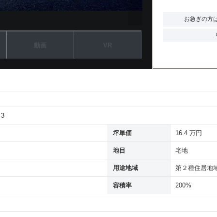
お急ぎの方
動画
VR
3
坪単価
16.4 万円
地目
宅地
用途地域
第２種住居地
容積率
200%