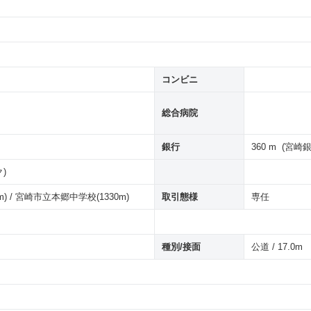
コンビニ
総合病院
銀行
360 m (宮
)
 / 宮崎市立本郷中学校(1330m)
取引態様
専任
種別/接面
公道 / 17.0m