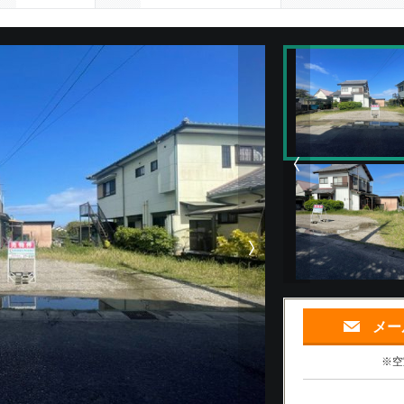
次の物件画像
メー
※空