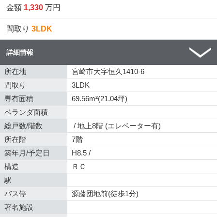
金額
1,330
万円
間取り
3LDK
詳細情報
所在地
宮崎市大字恒久1410-6
間取り
3LDK
専有面積
69.56m²(21.04坪)
ベランダ面積
総戸数/階数
/ 地上8階 (エレベーター有)
所在階
7階
築年月/予定日
H8.5 /
構造
ＲＣ
駅
バス停
源藤団地前(徒歩1分)
著名施設