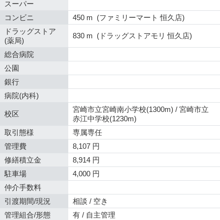
スーパー
コンビニ
450 m (ファミリーマート 恒久店)
ドラッグストア
830 m (ドラッグストアモリ 恒久店)
(薬局)
総合病院
公園
銀行
病院(内科)
宮崎市立宮崎南小学校(1300m) / 宮崎市立
校区
赤江中学校(1230m)
取引態様
専属専任
管理費
8,107 円
修繕積立金
8,914 円
駐車場
4,000 円
仲介手数料
引渡期間/現況
相談 / 空き
管理組合/形態
有 / 自主管理