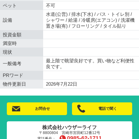
ペット
不可
水道(公営) / 排水(下水) / バス・トイレ別 /
設備
シャワー / 給湯 / 冷暖房(エアコン) / 洗濯機
置き場(有) / フローリング / タイル貼り
投資金額
満室時
現状
最上階で眺望良好です。買い物など利便性
一般備考
良です。
PRワード
物件更新日
2026年7月22日
お問合せ
電話で聞く
株式会社ハウザーライフ
〒8800804 宮崎市宮田町12番12号
0985-62-1711
電話番号：