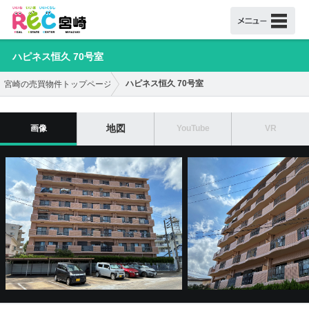
ハピネス恒久 70号室
ハピネス恒久 70号室
宮崎の売買物件トップページ
地図
画像
YouTube
VR