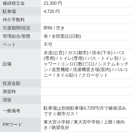
修繕積立金
21,300 円
駐車場
4,720 円
仲介手数料
引渡期間/現況
即時 / 空き
管理組合/形態
有 / 全部委託(日勤)
ペット
不可
水道(公営) / ガス(都市) / 排水(下水) / バス
(専用) / トイレ(専用) / バス・トイレ別 / シ
設備
ャワー / コンロ口数(三口) / システムキッチ
ン / 追焚機能 / 洗濯機置き場(室内) / バルコ
ニー / タイル貼り / クローゼット
投資金額
満室時
現状
駐車場は別借駐車場4,720円/月で確保済み
一般備考
です☆都市ガス！
東大宮小学校 / 東大宮中学校 / 上階 / 南向
PRワード
き / 眺望良好