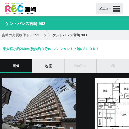
ケントパレス宮崎 903
ケントパレス宮崎 903
宮崎の売買物件トップページ
東大宮小約260ｍ(徒歩約３分)のマンション！上階の3ＬＤＫ！
地図
画像
YouTube
VR