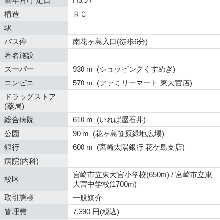
築年月/予定日
H3.9 /
構造
ＲＣ
駅
バス停
南花ヶ島入口(徒歩6分)
著名施設
スーパー
930 m (ショッピングくすめぎ)
コンビニ
570 m (ファミリーマート 東大宮店)
ドラッグストア
(薬局)
総合病院
610 m (いれば屋石井)
公園
90 m (花ヶ島笹原緑地広場)
銀行
600 m (宮崎太陽銀行 花ケ島支店)
病院(内科)
宮崎市立東大宮小学校(650m) / 宮崎市立東
校区
大宮中学校(1700m)
取引態様
一般媒介
管理費
7,390 円(税込)