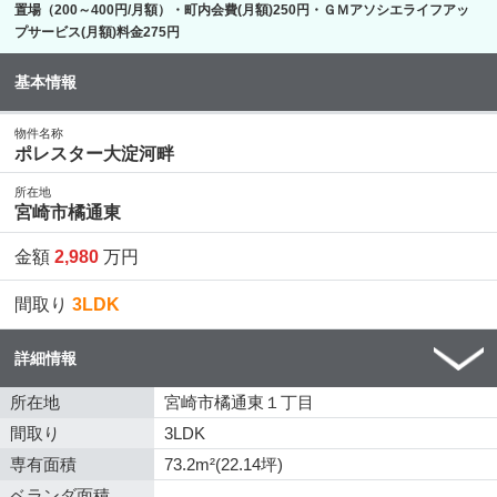
置場（200～400円/月額）・町内会費(月額)250円・ＧＭアソシエライフアッ
プサービス(月額)料金275円
基本情報
物件名称
ポレスター大淀河畔
所在地
宮崎市橘通東
金額
2,980
万円
間取り
3LDK
詳細情報
所在地
宮崎市橘通東１丁目
間取り
3LDK
専有面積
73.2m²(22.14坪)
ベランダ面積