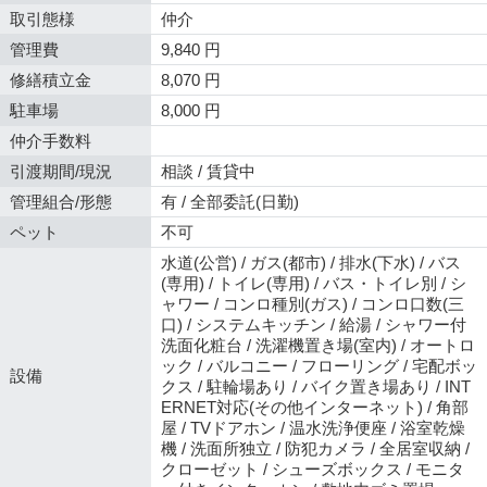
取引態様
仲介
管理費
9,840 円
修繕積立金
8,070 円
駐車場
8,000 円
仲介手数料
引渡期間/現況
相談 / 賃貸中
管理組合/形態
有 / 全部委託(日勤)
ペット
不可
水道(公営) / ガス(都市) / 排水(下水) / バス
(専用) / トイレ(専用) / バス・トイレ別 / シ
ャワー / コンロ種別(ガス) / コンロ口数(三
口) / システムキッチン / 給湯 / シャワー付
洗面化粧台 / 洗濯機置き場(室内) / オートロ
ック / バルコニー / フローリング / 宅配ボッ
設備
クス / 駐輪場あり / バイク置き場あり / INT
ERNET対応(その他インターネット) / 角部
屋 / TVドアホン / 温水洗浄便座 / 浴室乾燥
機 / 洗面所独立 / 防犯カメラ / 全居室収納 /
クローゼット / シューズボックス / モニタ