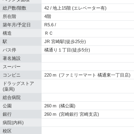
総戸数/階数
42 / 地上15階 (エレベーター有)
所在階
4階
築年月/予定日
R5.6 /
構造
ＲＣ
駅
JR 宮崎駅(徒歩25分)
バス停
橘通り１丁目(徒歩5分)
著名施設
スーパー
コンビニ
220 m (ファミリーマート 橘通東一丁目店)
ドラッグストア
(薬局)
総合病院
公園
260 m (橘公園)
銀行
260 m (宮崎銀行 宮崎支店)
病院(内科)
校区