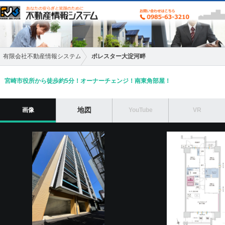
ポレスター大淀河畔
有限会社不動産情報システム
宮崎市役所から徒歩約5分！オーナーチェンジ！南東角部屋！
地図
画像
YouTube
VR