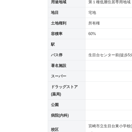
用途地域
第１種低層住居専用地域
地目
宅地
土地権利
所有権
容積率
60%
駅
バス停
生目台センター前(徒歩5分
著名施設
スーパー
ドラッグストア
(薬局)
公園
病院(内科)
宮崎市立生目台東小学校(31
校区