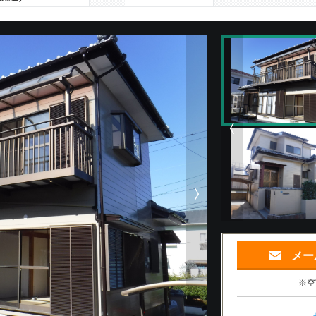
次の物件画像
メー
※空