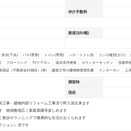
仲介手数料
接道2(向/幅)
排水(下水)
バス(専用)
トイレ(専用)
バス・トイレ別
コンロ種別(ガス)
庭
フローリング
TVドアホン
温水洗浄便座
カウンターキッチン
洗面所
疵保証（不動産会社独自）(有)
建築士等の建物検査報告書
インターホン
上
満室時
現状
装工事・建物内部リフォーム工事済で即入居出来ます
す 南側敷地広く家庭菜園等楽しめます
く散歩やランニングで健康的な生活がおくられます
クション）済です