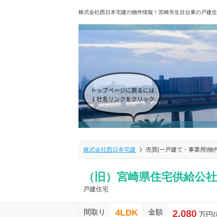
株式会社西日本宅建の物件情報！宮崎市生目台東の戸建住
株式会社西日本宅建
売買(一戸建て・事業用)物
（旧）宮崎県住宅供給公
戸建住宅
4LDK
間取り
金額
2,080
万円(