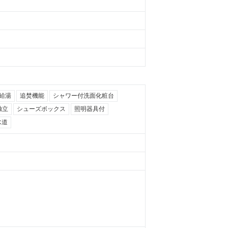
給湯
追焚機能
シャワー付洗面化粧台
独立
シューズボックス
照明器具付
水道