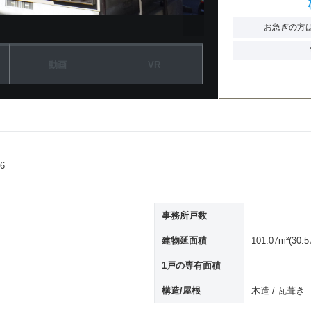
お急ぎの方
動画
VR
6
事務所戸数
建物延面積
101.07m²(30.
1戸の専有面積
構造/屋根
木造 / 瓦葺き