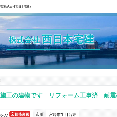
宅(株式会社西日本宅建)
件
社施工の建物です リフォーム工事済 耐震
市町
宮崎市生目台東
税込)