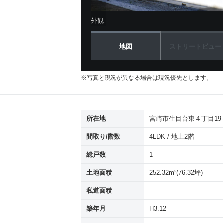
外観
地図
ストリートビュー
※写真と現況が異なる場合は現況優先とします。
所在地
宮崎市生目台東４丁目19-
間取り/階数
4LDK / 地上2階
総戸数
1
土地面積
252.32m²(76.32坪)
私道面積
築年月
H3.12