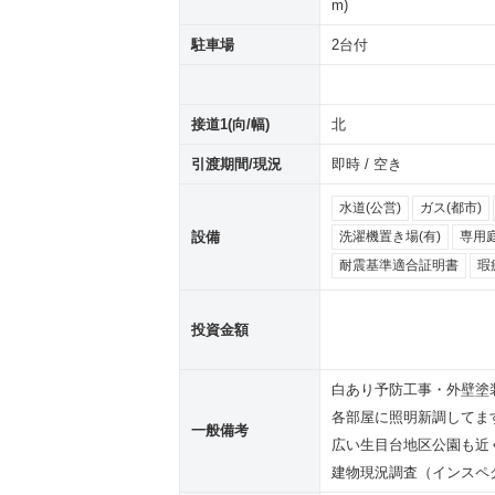
m)
駐車場
2台付
接道1(向/幅)
北
引渡期間/現況
即時 / 空き
水道(公営)
ガス(都市)
設備
洗濯機置き場(有)
専用
耐震基準適合証明書
瑕
投資金額
白あり予防工事・外壁塗
各部屋に照明新調してま
一般備考
広い生目台地区公園も近
建物現況調査（インスペ