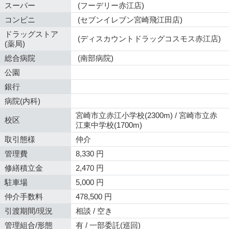
スーパー
(フーデリー赤江店)
コンビニ
(セブンイレブン宮崎飛江田店)
ドラッグストア
(ディスカウントドラッグコスモス赤江店)
(薬局)
総合病院
(南部病院)
公園
銀行
病院(内科)
宮崎市立赤江小学校(2300m) / 宮崎市立赤
校区
江東中学校(1700m)
取引態様
仲介
管理費
8,330 円
修繕積立金
2,470 円
駐車場
5,000 円
仲介手数料
478,500 円
引渡期間/現況
相談 / 空き
管理組合/形態
有 / 一部委託(巡回)