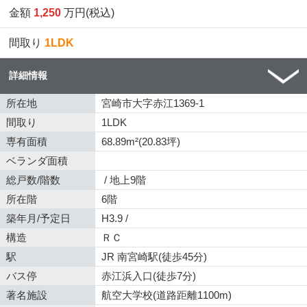
金額
1,250
万円(税込)
間取り
1LDK
詳細情報
所在地
宮崎市大字赤江1369-1
間取り
1LDK
専有面積
68.89m²(20.83坪)
ベランダ面積
総戸数/階数
/ 地上9階
所在階
6階
築年月/予定日
H3.9 /
構造
ＲＣ
駅
JR 南宮崎駅(徒歩45分)
バス停
赤江浜入口(徒歩7分)
著名施設
航空大学校(道路距離1100m)