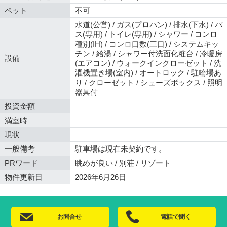
ペット
不可
水道(公営) / ガス(プロパン) / 排水(下水) / バ
ス(専用) / トイレ(専用) / シャワー / コンロ
種別(IH) / コンロ口数(三口) / システムキッ
チン / 給湯 / シャワー付洗面化粧台 / 冷暖房
設備
(エアコン) / ウォークインクローゼット / 洗
濯機置き場(室内) / オートロック / 駐輪場あ
り / クローゼット / シューズボックス / 照明
器具付
投資金額
満室時
現状
一般備考
駐車場は現在未契約です。
PRワード
眺めが良い / 別荘 / リゾート
物件更新日
2026年6月26日
お問合せ
電話で聞く