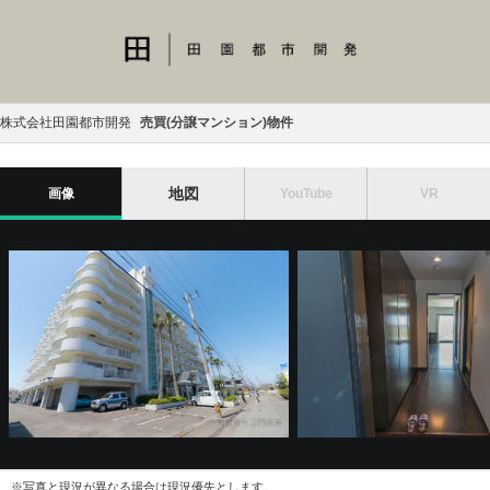
売買(分譲マンション)物件
株式会社田園都市開発
地図
画像
YouTube
VR
※写真と現況が異なる場合は現況優先とします。