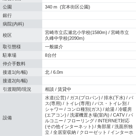
公園
340 m (宮本街区公園)
銀行
病院(内科)
宮崎市立広瀬北小学校(1580m) / 宮崎市立
校区
久峰中学校(2090m)
取引態様
一般媒介
駐車場
8台付
仲介手数料
接道1(向/幅)
北 / 6.0m
接道2(向/幅)
引渡期間/現況
相談 / 賃貸中
水道(公営) / ガス(プロパン) / 排水(下水) / バ
ス(専用) / トイレ(専用) / バス・トイレ別 /
シャワー / コンロ種別(ガス) / 給湯 / 冷暖房
(エアコン) / 洗濯機置き場(室内) / CATV / バ
設備
ルコニー / フローリング / INTERNET対応
(その他インターネット) / 角部屋 / 洗面所独
立 / 全居室収納 / クローゼット / インターホ