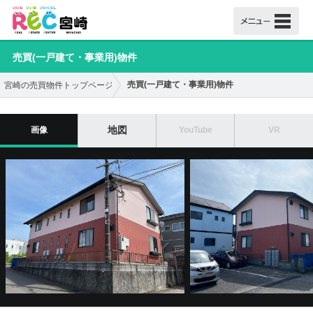
売買(一戸建て・事業用)物件
売買(一戸建て・事業用)物件
宮崎の売買物件トップページ
地図
画像
YouTube
VR