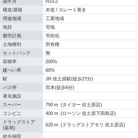
築年月
H10.2
構造/屋根
木造 / スレート葺き
用途地域
工業地域
地目
宅地
都市計画
市街化
土地権利
所有権
セットバック
無
容積率
200%
建ぺい率
60%
駅
JR 佐土原駅(徒歩27分)
バス停
宮本(徒歩6分)
著名施設
スーパー
790 m (タイヨー 佐土原店)
コンビニ
400 m (ローソン 佐土原下田島店)
ドラッグストア
620 m (ドラッグストアモリ 佐土原店)
(薬局)
総合病院