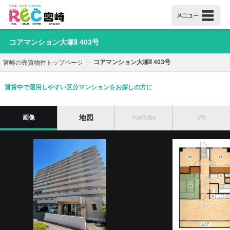
コアマンション大塚Ⅱ 403号
コアマンション大塚Ⅱ 403号
宮崎の売買物件トップページ
賃貸中で運用しやすい区分マンションをお探しの方に
地図
画像
YouTube
VR