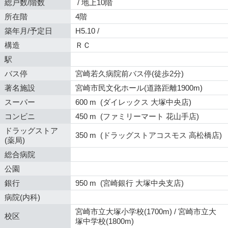
総戸数/階数
/ 地上10階
所在階
4階
築年月/予定日
H5.10 /
構造
ＲＣ
駅
バス停
宮崎若久病院前バス停(徒歩2分)
著名施設
宮崎市民文化ホール(道路距離1900m)
スーパー
600 m (ダイレックス 大塚中央店)
コンビニ
450 m (ファミリーマート 花山手店)
ドラッグストア
350 m (ドラッグストアコスモス 高松橋店)
(薬局)
総合病院
公園
銀行
950 m (宮崎銀行 大塚中央支店)
病院(内科)
宮崎市立大塚小学校(1700m) / 宮崎市立大
校区
塚中学校(1800m)