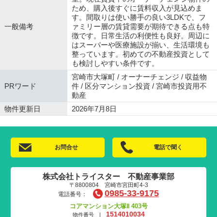
ため、購入後すぐに賃料収入が見込めま
す。間取りは使い勝手の良い3LDKで、フ
一般備考
ァミリー層の賃貸需要が期待できる点も特
徴です。日常生活の利便性も良好。周辺に
はスーパーや医療施設が揃い、生活環境も
整っています。初めての不動産投資として
も検討しやすい条件です。
宮崎市大塚町 / オーナーチェンジ / 収益物
PRワード
件 / 区分マンション投資 / 宮崎市投資用不
動産
物件更新日
2026年7月8日
お問合せ
電話で聞く
株式会社トライスター 不動産事業部
〒8800804 宮崎市宮田町4-3
0985-33-9175
電話番号：
コアマンション大塚Ⅱ 403号
1514010034
物件番号 |