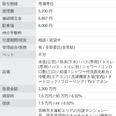
取引態様
専属専任
管理費
5,200 円
修繕積立金
8,867 円
駐車場
8,000 円
仲介手数料
引渡期間/現況
相談 / 賃貸中
管理組合/形態
有 / 全部委託(非常駐)
ペット
不可
水道(公営) / 排水(下水) / バス(専用) / トイレ
(専用) / バス・トイレ別 / シャワー / コンロ
設備
口数(三口) / 給湯 / シャワー付洗面化粧台 /
冷暖房(エアコン) / 洗濯機置き場(室内) / オ
ートロック / フローリング / TVドアホン
投資金額
1,300 万円
満室時
7.5 万円 / 90 万円 / 6.92%
現状
7.5 万円 / inf / 6.92%
宮崎市大塚町エリアの分譲マンション一
室。現在賃貸中のオーナーチェンジ物件の