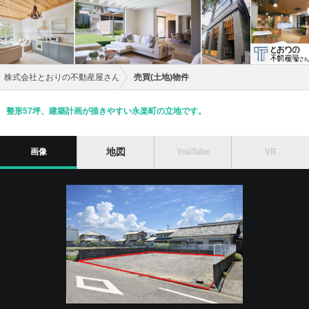
株式会社とおりの不動産屋さん
売買(土地)物件
整形57坪、建築計画が描きやすい永楽町の立地です。
地図
画像
YouTube
VR