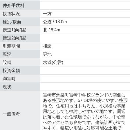
仲介手数料
接道状況
一方
種別/接面
公道 / 18.0m
接道1(向/幅)
北 / 8.4m
接道2(向/幅)
引渡期間
相談
現況
更地
設備
水道(公営)
投資金額
満室時
現状
宮崎市永楽町宮崎中学校グランドの南側に
ある整形地です。57.14坪の使いやすい整形
地で、住宅用地はもちろん、小規模な事業
用地としても検討しやすい立地です。周辺
一般備考
は落ち着いた住環境でありながら、中心部
へのアクセスも良好です。建築計画が立て
やすく、幅広い用途に対応可能な土地で