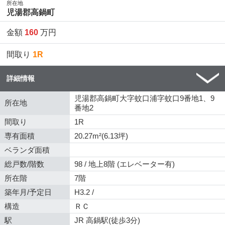
所在地
児湯郡高鍋町
金額
160
万円
間取り
1R
詳細情報
児湯郡高鍋町大字蚊口浦字蚊口9番地1、9
所在地
番地2
間取り
1R
専有面積
20.27m²(6.13坪)
ベランダ面積
総戸数/階数
98 / 地上8階 (エレベーター有)
所在階
7階
築年月/予定日
H3.2 /
構造
ＲＣ
駅
JR 高鍋駅(徒歩3分)