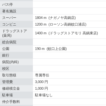
バス停
著名施設
スーパー
1804 m (ナガノヤ高鍋店)
コンビニ
1200 m (ローソン高鍋蚊口浦店)
ドラッグストア
1400 m (ドラッグストアモリ 高鍋東店)
(薬局)
総合病院
公園
190 m (蚊口上公園)
銀行
病院(内科)
校区
取引態様
専属専任
管理費
3,000 円
修繕積立金
1,000 円
駐車場
駐車場なし
仲介手数料