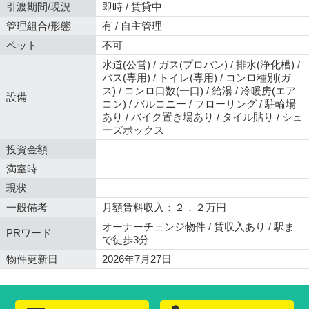
引渡期間/現況
即時 / 賃貸中
管理組合/形態
有 / 自主管理
ペット
不可
水道(公営) / ガス(プロパン) / 排水(浄化槽) /
バス(専用) / トイレ(専用) / コンロ種別(ガ
ス) / コンロ口数(一口) / 給湯 / 冷暖房(エア
設備
コン) / バルコニー / フローリング / 駐輪場
あり / バイク置き場あり / タイル貼り / シュ
ーズボックス
投資金額
満室時
現状
一般備考
月額賃料収入：２．２万円
オーナーチェンジ物件 / 賃収入あり / 駅ま
PRワード
で徒歩3分
物件更新日
2026年7月27日