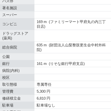
バス停
著名施設
スーパー
169 m (ファミリーマート甲府丸の内三丁
コンビニ
目店)
ドラッグストア
(薬局)
635 m (財団法人山梨整肢更生会中村外科
総合病院
院)
公園
銀行
161 m (りそな銀行甲府支店)
病院(内科)
校区
取引態様
専属専任
管理費
5,300 円
修繕積立金
6,810 円
駐車場
駐車場なし