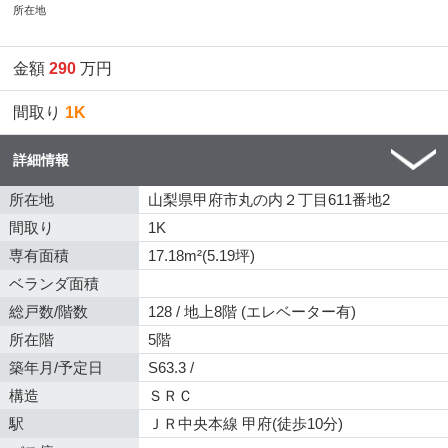
所在地
金額
290
万円
間取り
1K
詳細情報
所在地
山梨県甲府市丸の内２丁目611番地2
間取り
1K
専有面積
17.18m²(5.19坪)
ベランダ面積
総戸数/階数
128 / 地上8階 (エレベーター有)
所在階
5階
築年月/予定日
S63.3 /
構造
ＳＲＣ
駅
ＪＲ中央本線 甲府(徒歩10分)