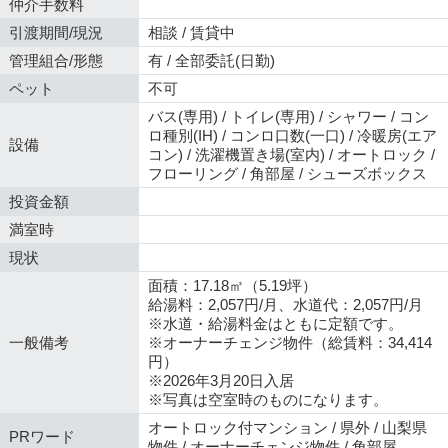
仲介手数料
引渡期間/現況
相談 / 賃貸中
管理組合/形態
有 / 全部委託(日勤)
ペット
不可
バス(専用) / トイレ(専用) / シャワー / コン
ロ種別(IH) / コンロ口数(一口) / 冷暖房(エア
設備
コン) / 洗濯機置き場(室内) / オートロック /
フローリング / 角部屋 / シューズボックス
投資金額
満室時
現状
面積：17.18㎡（5.19坪）
給湯料：2,057円/月、水道代：2,057円/月
※水道・給湯料金はともに定額です。
一般備考
※オーナーチェンジ物件（総賃料：34,414
円）
※2026年3月20日入居
※写真は空室時のものになります。
オートロック付マンション / 県外 / 山梨県
PRワード
物件 / オーナーチェンジ物件 / 角部屋