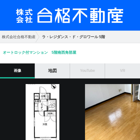
ラ・レジダンス・ド・グロワール 5階
株式会社合格不動産
オートロック付マンション 5階南西角部屋
地図
画像
YouTube
VR