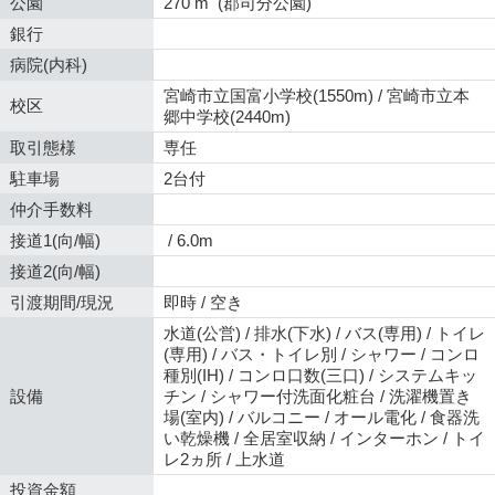
公園
270 m (郡司分公園)
銀行
病院(内科)
宮崎市立国富小学校(1550m) / 宮崎市立本
校区
郷中学校(2440m)
取引態様
専任
駐車場
2台付
仲介手数料
接道1(向/幅)
/ 6.0m
接道2(向/幅)
引渡期間/現況
即時 / 空き
水道(公営) / 排水(下水) / バス(専用) / トイレ
(専用) / バス・トイレ別 / シャワー / コンロ
種別(IH) / コンロ口数(三口) / システムキッ
設備
チン / シャワー付洗面化粧台 / 洗濯機置き
場(室内) / バルコニー / オール電化 / 食器洗
い乾燥機 / 全居室収納 / インターホン / トイ
レ2ヵ所 / 上水道
投資金額