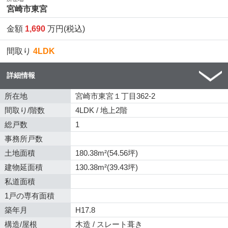
宮崎市東宮
金額
1,690
万円(税込)
間取り
4LDK
詳細情報
所在地
宮崎市東宮１丁目362-2
間取り/階数
4LDK / 地上2階
総戸数
1
事務所戸数
土地面積
180.38m²(54.56坪)
建物延面積
130.38m²(39.43坪)
私道面積
1戸の専有面積
築年月
H17.8
構造/屋根
木造 / スレート葺き