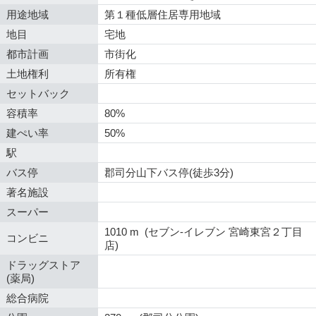
用途地域
第１種低層住居専用地域
地目
宅地
都市計画
市街化
土地権利
所有権
セットバック
容積率
80%
建ぺい率
50%
駅
バス停
郡司分山下バス停(徒歩3分)
著名施設
スーパー
1010 m (セブン-イレブン 宮崎東宮２丁目
コンビニ
店)
ドラッグストア
(薬局)
総合病院