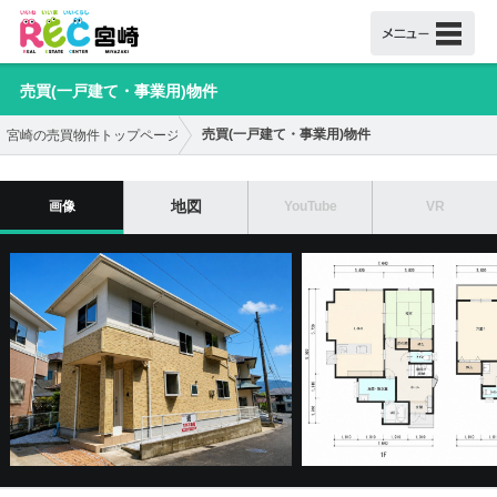
売買(一戸建て・事業用)物件
売買(一戸建て・事業用)物件
宮崎の売買物件トップページ
地図
画像
YouTube
VR