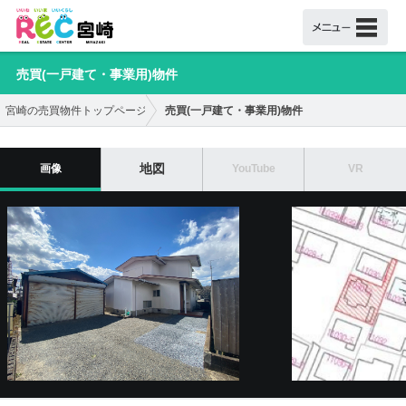
売買(一戸建て・事業用)物件
売買(一戸建て・事業用)物件
宮崎の売買物件トップページ
地図
画像
YouTube
VR