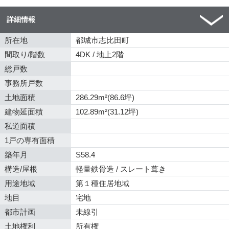
詳細情報
所在地
都城市志比田町
間取り/階数
4DK / 地上2階
総戸数
事務所戸数
土地面積
286.29m²(86.6坪)
建物延面積
102.89m²(31.12坪)
私道面積
1戸の専有面積
築年月
S58.4
構造/屋根
軽量鉄骨造 / スレート葺き
用途地域
第１種住居地域
地目
宅地
都市計画
未線引
土地権利
所有権