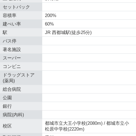
セットバック
容積率
200%
建ぺい率
60%
駅
JR 西都城駅(徒歩25分)
バス停
著名施設
スーパー
コンビニ
ドラッグストア
(薬局)
総合病院
公園
銀行
病院(内科)
都城市立大王小学校(2080m) / 都城市立小
校区
松原中学校(2220m)