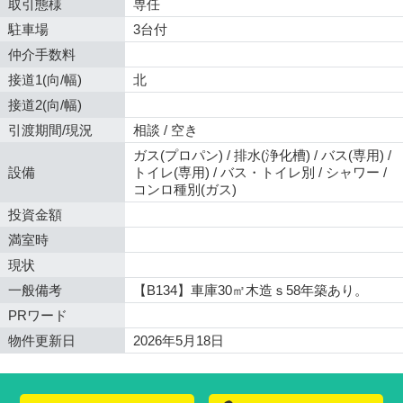
取引態様
専任
駐車場
3台付
仲介手数料
接道1(向/幅)
北
接道2(向/幅)
引渡期間/現況
相談 / 空き
ガス(プロパン) / 排水(浄化槽) / バス(専用) /
設備
トイレ(専用) / バス・トイレ別 / シャワー /
コンロ種別(ガス)
投資金額
満室時
現状
一般備考
【B134】車庫30㎡木造ｓ58年築あり。
PRワード
物件更新日
2026年5月18日