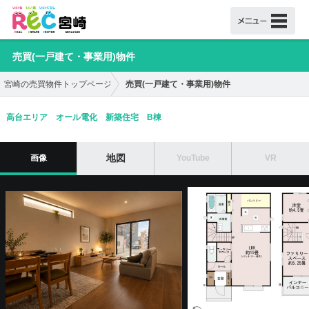
売買(一戸建て・事業用)物件
売買(一戸建て・事業用)物件
宮崎の売買物件トップページ
高台エリア オール電化 新築住宅 B棟
地図
画像
YouTube
VR