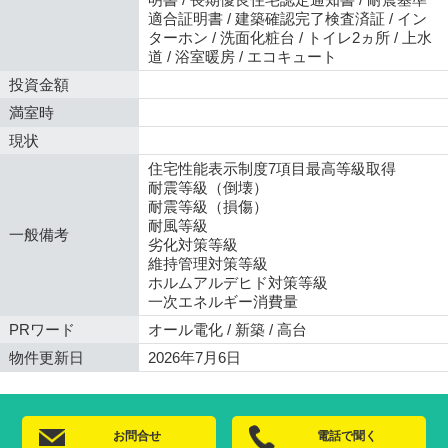
適合証明書 / 建築確認完了検査済証 / イン
ターホン / 洗面化粧台 / トイレ2ヵ所 / 上水
道 / 浴室暖房 / エコキュート
投資金額
満室時
現状
住宅性能表示制度7項目最高等級取得
耐震等級（倒壊）
耐震等級（損傷）
耐風等級
一般備考
劣化対策等級
維持管理対策等級
ホルムアルデヒド対策等級
一次エネルギー消費量
PRワード
オール電化 / 新築 / 高台
物件更新日
2026年7月6日
お問合せ
電話で聞く