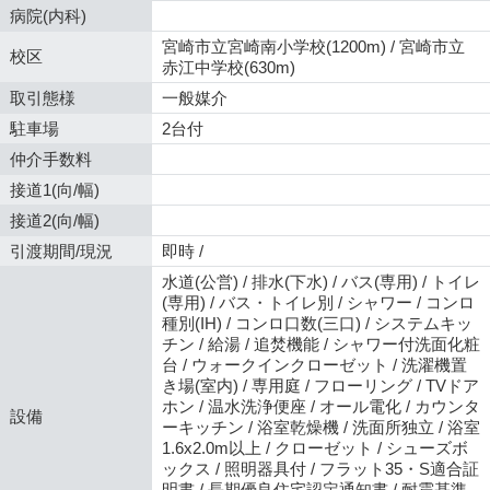
病院(内科)
宮崎市立宮崎南小学校(1200m) / 宮崎市立
校区
赤江中学校(630m)
取引態様
一般媒介
駐車場
2台付
仲介手数料
接道1(向/幅)
接道2(向/幅)
引渡期間/現況
即時 /
水道(公営) / 排水(下水) / バス(専用) / トイレ
(専用) / バス・トイレ別 / シャワー / コンロ
種別(IH) / コンロ口数(三口) / システムキッ
チン / 給湯 / 追焚機能 / シャワー付洗面化粧
台 / ウォークインクローゼット / 洗濯機置
き場(室内) / 専用庭 / フローリング / TVドア
ホン / 温水洗浄便座 / オール電化 / カウンタ
設備
ーキッチン / 浴室乾燥機 / 洗面所独立 / 浴室
1.6x2.0m以上 / クローゼット / シューズボ
ックス / 照明器具付 / フラット35・S適合証
明書 / 長期優良住宅認定通知書 / 耐震基準