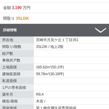
金額
3,190
万円
間取り
3SLDK
詳細情報
所在地
宮崎市月見ケ丘１丁目351
間取り/階数
3SLDK / 地上2階
総戸数
事務所戸数
土地面積
165.62m²(50.1坪)
建物延面積
99.78m²(30.18坪)
私道面積
1戸の専有面積
築年月
R8.4
構造/屋根
木造 /
用途地域
第１種低層住居専用地域