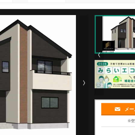
次の物件画像
メー
※空