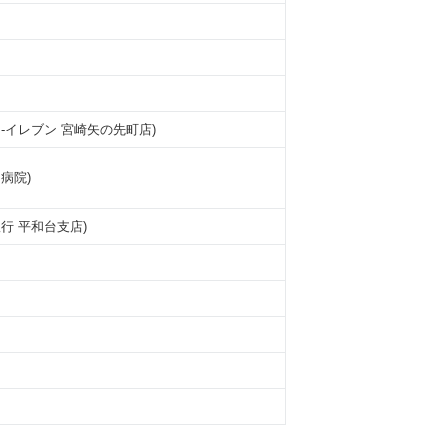
ブン-イレブン 宮崎矢の先町店)
台病院)
崎銀行 平和台支店)