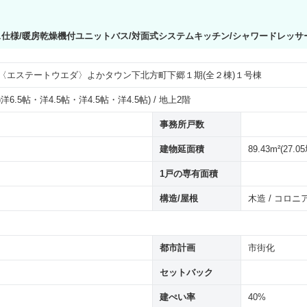
ス仕様/暖房乾燥機付ユニットバス/対面式システムキッチン/シャワードレッサ
2〈エステートウエダ〉よかタウン下北方町下郷１期(全２棟)１号棟
(2F)洋6.5帖・洋4.5帖・洋4.5帖・洋4.5帖) / 地上2階
事務所戸数
建物延面積
89.43m²(27.0
1戸の専有面積
構造/屋根
木造 / コロニ
都市計画
市街化
セットバック
建ぺい率
40%