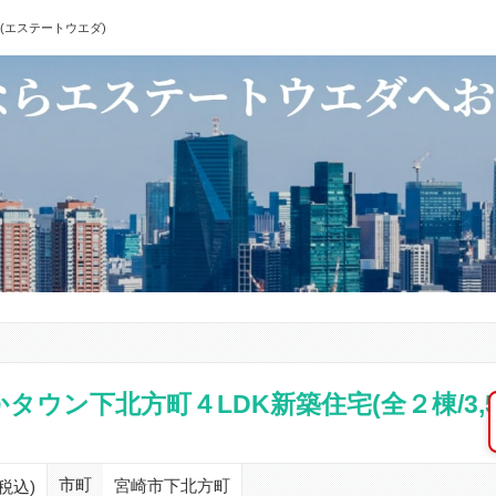
(エステートウエダ)
ン下北方町４LDK新築住宅(全２棟/3,598
市町
宮崎市下北方町
税込)