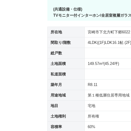
(共通設備・仕様)
TVモニター付インターホン/全居室複層ガラ
所在地
宮崎市下北方町下郷602
間取り/階数
4LDK((1F)LDK16.1帖 
総戸数
土地面積
149.57m²(45.24坪)
私道面積
築年月
R8.11
用途地域
第１種低層住居専用地域
地目
宅地
土地権利
所有権
容積率
60%