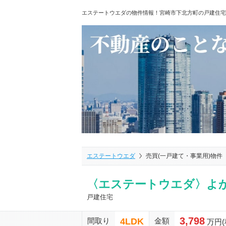
エステートウエダの物件情報！宮崎市下北方町の戸建住宅
エステートウエダ
売買(一戸建て・事業用)物件
〈エステートウエダ〉よかタウ
戸建住宅
3,798
4LDK
間取り
金額
万円(