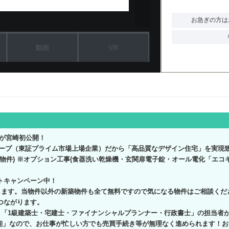
お急ぎの方は
動画
VR
宅が宮崎初公開！
ループ（東証プライム市場上場企業）だから「高品質なデザイン住宅」を実現
象物件) ※オプション工事(食器洗い乾燥機・玄関扉電子錠・オール電化「エコ
トキャンペーン中！
します。当物件以外の新築物件も全て無料ですので気になる物件はご相談くださ
つながります。
！「1級建築士・宅建士・ファイナンシャルプランナー・行政書士」の担当者
能」なので、お仕事が忙しい方でも売買手続き等が無理なく進められます！お