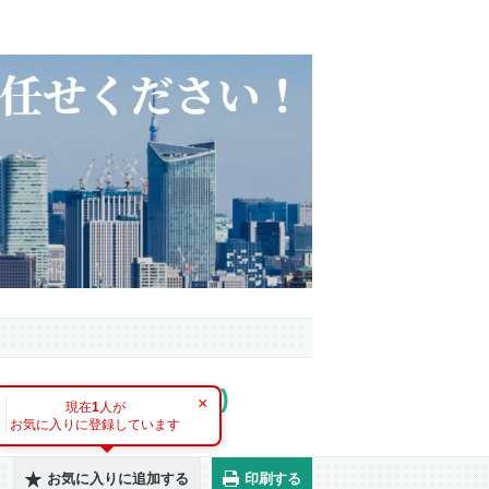
万円・3,798万円)
×
現在
1
人が
お気に入りに登録しています
お気に入りに追加する
印刷する