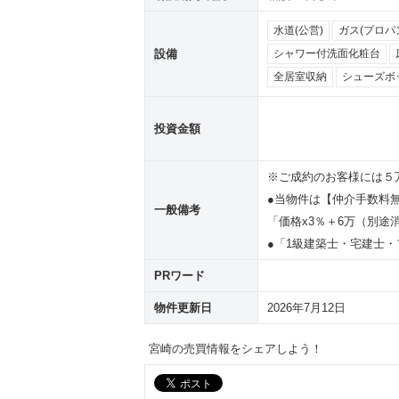
水道(公営)
ガス(プロパ
設備
シャワー付洗面化粧台
全居室収納
シューズボ
投資金額
※ご成約のお客様には５
●当物件は【仲介手数料
一般備考
「価格x3％＋6万（別
●「1級建築士・宅建士
PRワード
物件更新日
2026年7月12日
宮崎の売買情報をシェアしよう！