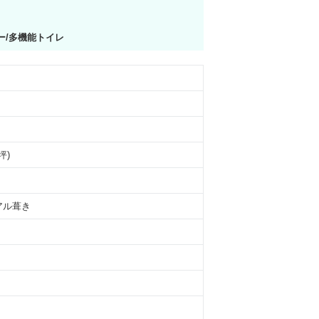
ー/多機能トイレ
5坪)
アル葺き