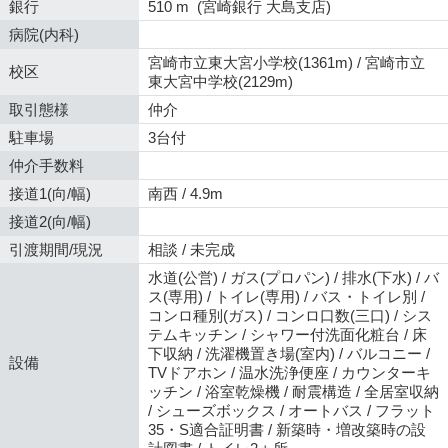
銀行
510 m (宮崎銀行 大島支店)
病院(内科)
宮崎市立東大宮小学校(1361m) / 宮崎市立
校区
東大宮中学校(2129m)
取引態様
仲介
駐車場
3台付
仲介手数料
接道1(向/幅)
南西 / 4.9m
接道2(向/幅)
引渡期間/現況
相談 / 未完成
水道(公営) / ガス(プロパン) / 排水(下水) / バ
ス(専用) / トイレ(専用) / バス・トイレ別 /
コンロ種別(ガス) / コンロ口数(三口) / シス
テムキッチン / シャワー付洗面化粧台 / 床
下収納 / 洗濯機置き場(室内) / バルコニー /
設備
TVドアホン / 温水洗浄便座 / カウンターキ
ッチン / 浴室乾燥機 / 耐震構造 / 全居室収納
/ シューズボックス / オートバス / フラット
35・S適合証明書 / 新築時・増改築時の設