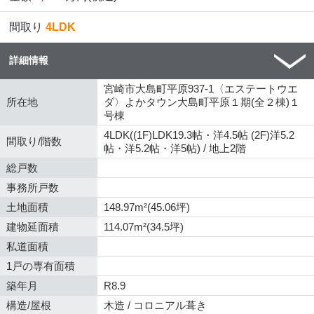
間取り
4LDK
詳細情報
宮崎市大島町平原937-1〈エステートウエ
所在地
ダ〉よかタウン大島町平原１期(全２棟)１
号棟
4LDK((1F)LDK19.3帖・洋4.5帖 (2F)洋5.2
間取り/階数
帖・洋5.2帖・洋5帖) / 地上2階
総戸数
事務所戸数
土地面積
148.97m²(45.06坪)
建物延面積
114.07m²(34.5坪)
私道面積
1戸の専有面積
築年月
R8.9
構造/屋根
木造 / コロニアル葺き