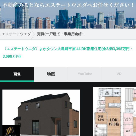
売買(一戸建て・事業用)物件
エステートウエダ
〈エステートウエダ〉よかタウン大島町平原４LDK新築住宅(全2棟/3,398万円・
3,698万円)
地図
画像
YouTube
VR