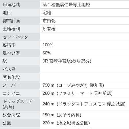
用途地域
第１種低層住居専用地域
地目
宅地
都市計画
市街化
土地権利
所有権
セットバック
容積率
100%
建ぺい率
60%
駅
JR 宮崎神宮駅(徒歩25分)
バス停
著名施設
スーパー
790 m (コープみやざき 柳丸店)
コンビニ
280 m (ファミリーマート 天神前店)
ドラッグストア
240 m (ドラッグストアコスモス 浮之城店)
(薬局)
総合病院
190 m (あそう内科)
公園
220 m (浮之城街区公園)