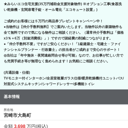
★みらいエコ住宅支援(35万円補助金支援対象物件) ※オプション工事(食器洗
い乾燥機・玄関扉電子錠・オール電化「エコキュート設置」)
ご成約のお客様には５万円の商品券プレゼントキャンペーン中！
●当物件は【仲介手数料無料】でご案内いたします。当物件以外の新築物件も
全て無料ですので気になる物件はご相談ください。（通常仲介手数料は「価格
x3％＋6万（別途消費税）」）ですので諸経費の削減につながります。
●「仲介手数料不要」ですがご安心ください！「1級建築士・宅建士・ファイ
ナンシャルプランナー・行政書士」の担当者がご成約まで安心のサポート！
◎当社は「年中無休・夜間連絡問合せ等が可能」なので、お仕事が忙しい方で
も売買手続き等が無理なく進められます！お気軽にご相談ください。
(共通設備・仕様)
TVモニター付インターホン/全居室複層ガラス仕様/暖房乾燥機付ユニットバス/
対面式システムキッチン/シャワードレッサー/多機能トイレ
基本情報
所在地
宮崎市大島町
金額
3,698
万円(税込)