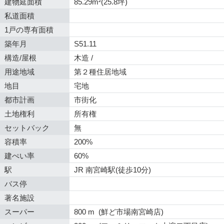
建物延面積
85.29m²(25.8坪)
私道面積
1戸の専有面積
築年月
S51.11
構造/屋根
木造 /
用途地域
第２種住居地域
地目
宅地
都市計画
市街化
土地権利
所有権
セットバック
無
容積率
200%
建ぺい率
60%
駅
JR 南宮崎駅(徒歩10分)
バス停
著名施設
スーパー
800 m (鮮ど市場南宮崎店)