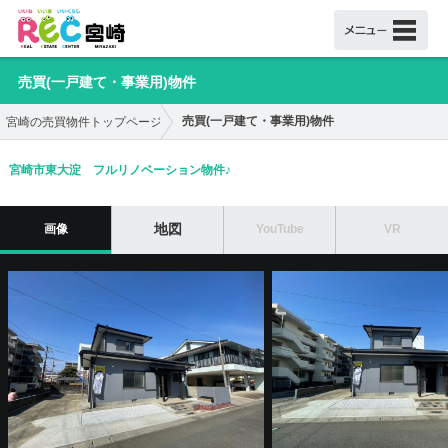
売買(一戸建て・事業用)物件
売買(一戸建て・事業用)物件
宮崎の売買物件トップページ
宮崎市東大淀 フルリノベーション物件♪
地図
画像
YouTube
VR