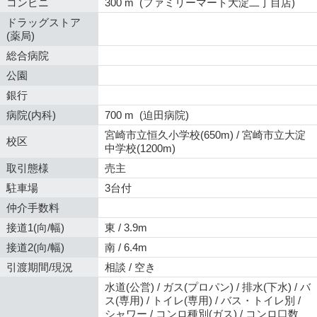
コンビニ
300 m (ファミリーマート大淀二丁目店)
ドラッグストア
(薬局)
総合病院
公園
銀行
病院(内科)
700 m (迫田病院)
宮崎市立恒久小学校(650m) / 宮崎市立大淀
校区
中学校(1200m)
取引態様
売主
駐車場
3台付
仲介手数料
接道1(向/幅)
東 / 3.9m
接道2(向/幅)
南 / 6.4m
引渡期間/現況
相談 / 空き
水道(公営) / ガス(プロパン) / 排水(下水) / バ
ス(専用) / トイレ(専用) / バス・トイレ別 /
シャワー / コンロ種別(ガス) / コンロ口数