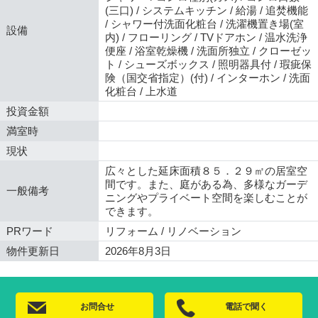
(三口) / システムキッチン / 給湯 / 追焚機能
/ シャワー付洗面化粧台 / 洗濯機置き場(室
設備
内) / フローリング / TVドアホン / 温水洗浄
便座 / 浴室乾燥機 / 洗面所独立 / クローゼッ
ト / シューズボックス / 照明器具付 / 瑕疵保
険（国交省指定）(付) / インターホン / 洗面
化粧台 / 上水道
投資金額
満室時
現状
広々とした延床面積８５．２９㎡の居室空
間です。また、庭がある為、多様なガーデ
一般備考
ニングやプライベート空間を楽しむことが
できます。
PRワード
リフォーム / リノベーション
物件更新日
2026年8月3日
お問合せ
電話で聞く