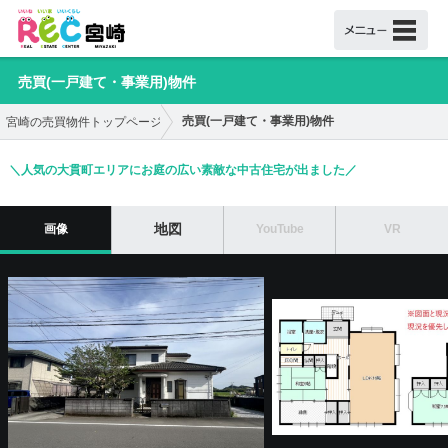
売買(一戸建て・事業用)物件
売買(一戸建て・事業用)物件
宮崎の売買物件トップページ
＼人気の大貫町エリアにお庭の広い素敵な中古住宅が出ました／
地図
画像
YouTube
VR