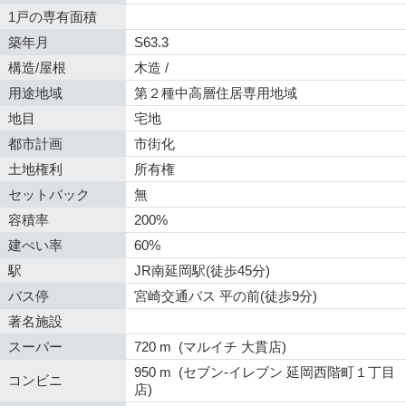
1戸の専有面積
築年月
S63.3
構造/屋根
木造 /
用途地域
第２種中高層住居専用地域
地目
宅地
都市計画
市街化
土地権利
所有権
セットバック
無
容積率
200%
建ぺい率
60%
駅
JR南延岡駅(徒歩45分)
バス停
宮崎交通バス 平の前(徒歩9分)
著名施設
スーパー
720 m (マルイチ 大貫店)
950 m (セブン-イレブン 延岡西階町１丁目
コンビニ
店)