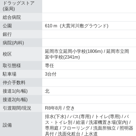
ドラッグストア
(薬局)
総合病院
公園
610 m (大貫河川敷グラウンド)
銀行
病院(内科)
延岡市立延岡小学校(1806m) / 延岡市立岡
校区
富中学校(2341m)
取引態様
専任
駐車場
3台付
仲介手数料
接道1(向/幅)
北
接道2(向/幅)
引渡期間/現況
R8年8月 / 空き
排水(下水) / バス(専用) / トイレ(専用) / バ
ス・トイレ別 / 給湯 / 洗濯機置き場(室内) /
設備
専用庭 / フローリング / 洗面所独立 / 照明器
具付 / 洗面化粧台 / 上水道