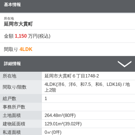
基本情報
所在地
延岡市大貫町
金額
1,150
万円(税込)
間取り
4LDK
詳細情報
所在地
延岡市大貫町６丁目1748-2
4LDK(洋6、洋6、和7.5、和6、LDK16) / 地
間取り/階数
上2階
総戸数
1
事務所戸数
土地面積
264.48m²(80坪)
建物延面積
129.01m²(39.02坪)
私道面積
0㎡(0坪)