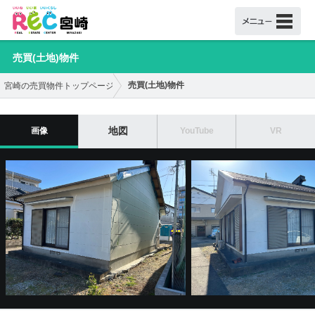
売買(土地)物件
売買(土地)物件
宮崎の売買物件トップページ
地図
画像
YouTube
VR