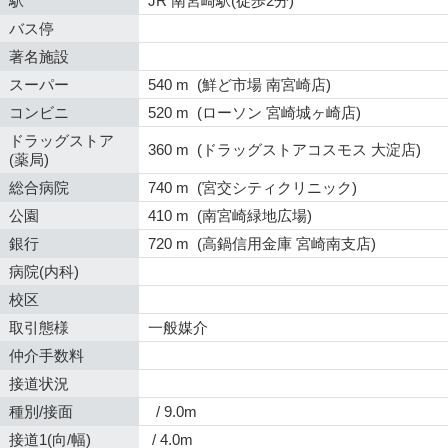
駅
JR 南宮崎駅(徒歩2分)
バス停
著名施設
スーパー
540 m (鮮ど市場 南宮崎店)
コンビニ
520 m (ローソン 宮崎城ヶ崎店)
ドラッグストア
360 m (ドラッグストアコスモス 大淀店)
(薬局)
総合病院
740 m (宮交シティクリニック)
公園
410 m (南宮崎緑地広場)
銀行
720 m (高鍋信用金庫 宮崎南支店)
病院(内科)
校区
取引態様
一般媒介
仲介手数料
接道状況
種別/接面
/ 9.0m
接道1(向/幅)
/ 4.0m