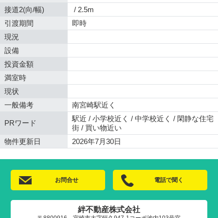
接道2(向/幅)
/ 2.5m
引渡期間
即時
現況
設備
投資金額
満室時
現状
一般備考
南宮崎駅近く
駅近 / 小学校近く / 中学校近く / 閑静な住宅
PRワード
街 / 買い物近い
物件更新日
2026年7月30日
お問合せ
電話で聞く
絆不動産株式会社
〒8800916 宮崎市大字恒久947-1コーポ池内103号室