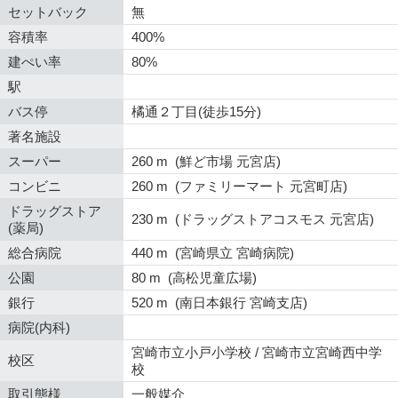
セットバック
無
容積率
400%
建ぺい率
80%
駅
バス停
橘通２丁目(徒歩15分)
著名施設
スーパー
260 m (鮮ど市場 元宮店)
コンビニ
260 m (ファミリーマート 元宮町店)
ドラッグストア
230 m (ドラッグストアコスモス 元宮店)
(薬局)
総合病院
440 m (宮崎県立 宮崎病院)
公園
80 m (高松児童広場)
銀行
520 m (南日本銀行 宮崎支店)
病院(内科)
宮崎市立小戸小学校 / 宮崎市立宮崎西中学
校区
校
取引態様
一般媒介