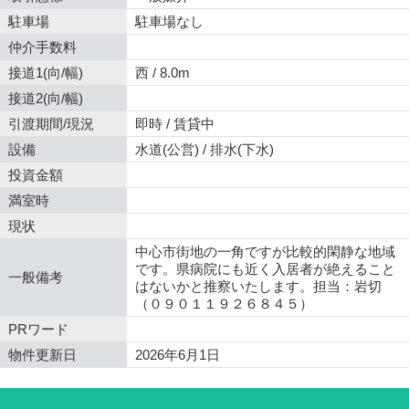
駐車場
駐車場なし
仲介手数料
接道1(向/幅)
西 / 8.0m
接道2(向/幅)
引渡期間/現況
即時 / 賃貸中
設備
水道(公営) / 排水(下水)
投資金額
満室時
現状
中心市街地の一角ですが比較的閑静な地域
です。県病院にも近く入居者が絶えること
一般備考
はないかと推察いたします。担当：岩切
（０９０１１９２６８４５）
PRワード
物件更新日
2026年6月1日