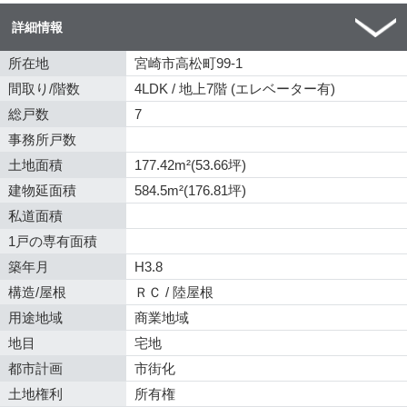
詳細情報
所在地
宮崎市高松町99-1
間取り/階数
4LDK / 地上7階 (エレベーター有)
総戸数
7
事務所戸数
土地面積
177.42m²(53.66坪)
建物延面積
584.5m²(176.81坪)
私道面積
1戸の専有面積
築年月
H3.8
構造/屋根
ＲＣ / 陸屋根
用途地域
商業地域
地目
宅地
都市計画
市街化
土地権利
所有権