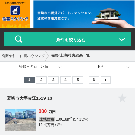
条件を絞り込む
売買(土地)検索結果一覧
有限会社 住喜ハウジング
登録日の新しい順
10件
1
2
3
4
5
...
6
›
宮崎市大字赤江1519-13
880
万円
2
土地面積
189.18m
(57.23坪)
15.4(万円 / 坪)