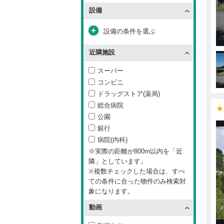
設備
設備の条件を選ぶ
近隣施設
スーパー
コンビニ
ドラッグストア(薬局)
総合病院
★
公園
銀行
病院(内科)
※実際の距離が800m以内を「近
隣」としています。
※複数チェックした場合は、すべ
ての条件に合った物件のみ検索対
象になります。
動画