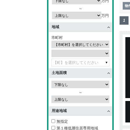
万円
物
～
万円
1
地域
市町村
【町】を選択してください
土地面積
～
用途地域
無指定
第１種低層住居専用地域