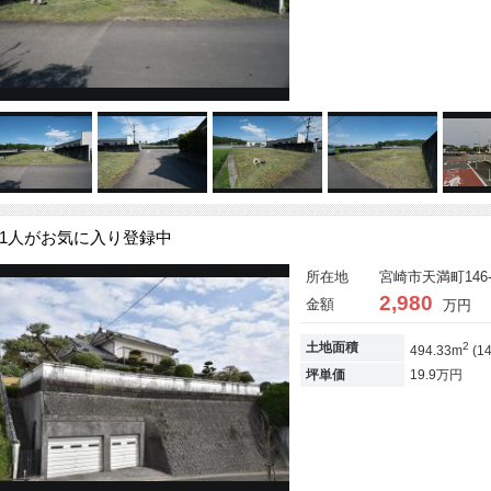
1人がお気に入り登録中
所在地
宮崎市天満町146
2,980
金額
万円
2
土地面積
494.33m
(1
坪単価
19.9万円