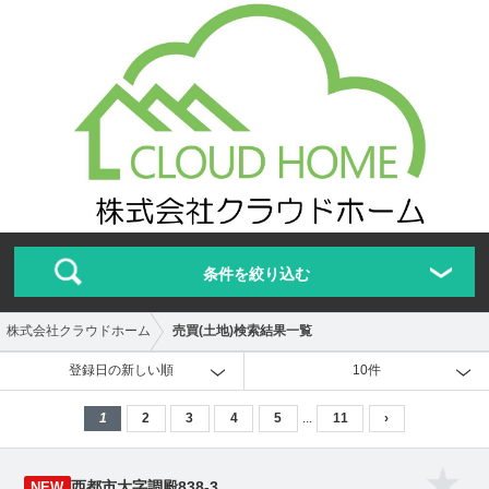
条件を絞り込む
売買(土地)検索結果一覧
株式会社クラウドホーム
登録日の新しい順
10件
1
2
3
4
5
...
11
›
西都市大字調殿838-3
NEW