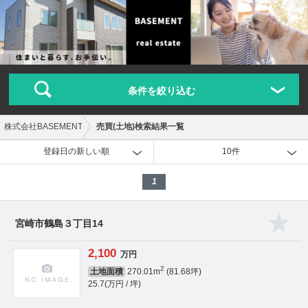
条件を絞り込む
株式会社BASEMENT
売買(土地)検索結果一覧
登録日の新しい順
10件
1
宮崎市鶴島３丁目14
2,100
万円
2
土地面積
270.01m
(81.68坪)
25.7(万円 / 坪)