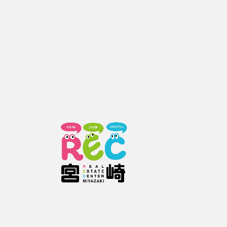
1
日向市亀崎東２丁目90
NEW
1,980
万円
間取り
2ＬＤＫ
S57.10 / 木造
日向市大字財光寺5518-15
1,300
万円
間取り
5ＤＫ
H2.5 / 木造
日向市大字財光寺288-5
1,950
万円