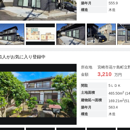
築年月
S55.9
構造
木造
1人がお気に入り登録中
所在地
宮崎市花ケ島町立野1
3,210
金額
万円
間取
5ＬＤＫ
2
土地面積
465.50m
(1
2
建物延べ面積
169.21m
(51
築年月
S63.4
構造
木造