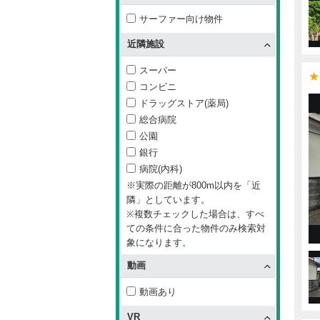
サーファー向け物件
近隣施設
スーパー
★
コンビニ
ドラッグストア(薬局)
総合病院
公園
銀行
病院(内科)
※実際の距離が800m以内を「近
隣」としています。
※複数チェックした場合は、すべ
ての条件に合った物件のみ検索対
象になります。
動画
動画あり
VR