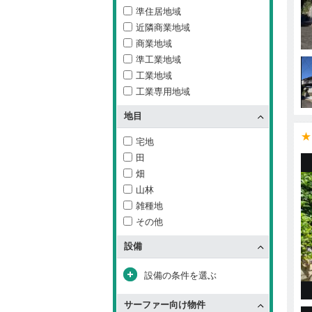
準住居地域
近隣商業地域
商業地域
準工業地域
工業地域
工業専用地域
地目
★
宅地
田
畑
山林
雑種地
その他
設備
設備の条件を選ぶ
サーファー向け物件