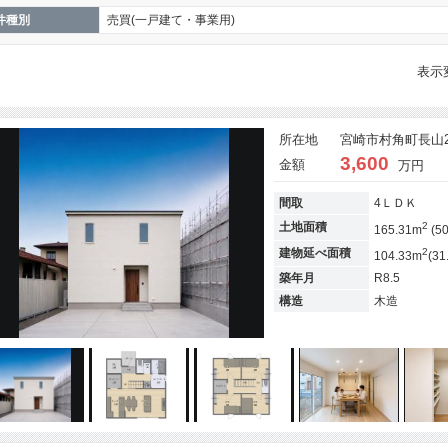
件種別
売買(一戸建て・事業用)
表示
所在地
宮崎市村角町長山28
3,600
金額
万円
間取
4ＬＤＫ
2
土地面積
165.31m
(5
2
建物延べ面積
104.33m
(31
築年月
R8.5
構造
木造