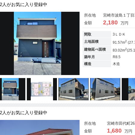
2人がお気に入り登録中
所在地
宮崎市波島１丁目39
2,180
金額
万円
間取
3ＬＤＫ
2
土地面積
91.57m
(27.
2
建物延べ面積
83.02m
(25.
築年月
R8.5
構造
木造
2人がお気に入り登録中
所在地
宮崎市田代町267
1,680
金額
万円