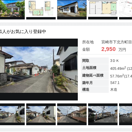
1人がお気に入り登録中
所在地
宮崎市下北方町目後
2,950
金額
万円
間取
3ＤＫ
2
土地面積
405.49m
(1
2
建物延べ面積
57.76m
(17.
築年月
S47.1
構造
木造