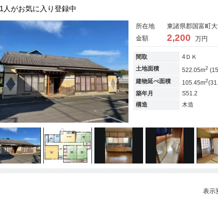
1人がお気に入り登録中
所在地
東諸県郡国富町大字
2,200
金額
万円
間取
4ＤＫ
2
土地面積
522.05m
(1
2
建物延べ面積
105.45m
(31
築年月
S51.2
構造
木造
表示