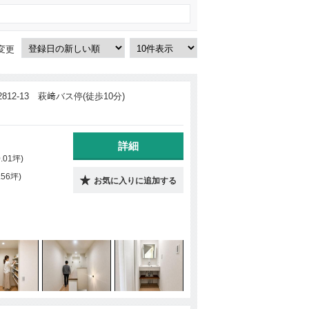
変更
12-13 萩﨑バス停(徒歩10分)
詳細
0.01坪)
.56坪)
お気に入りに追加する