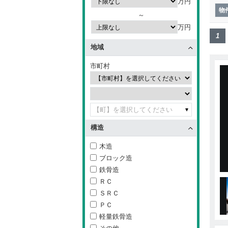
万円
物
～
万円
1
地域
市町村
【町】を選択してください
構造
木造
ブロック造
鉄骨造
ＲＣ
ＳＲＣ
ＰＣ
軽量鉄骨造