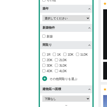
その他
★
築年
新築物件
新築
間取り
1R
1K
1DK
1LDK
2DK
2LDK
3DK
3LDK
4DK
4LDK
その他間取りを選ぶ
建物延べ面積
★
～