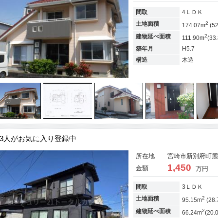
間取
4ＬＤＫ
2
土地面積
174.07m
(5
2
建物延べ面積
111.90m
(33
築年月
H5.7
構造
木造
3人がお気に入り登録中
所在地
宮崎市新別府町麓47
1,450
金額
万円
間取
3ＬＤＫ
2
土地面積
95.15m
(28.
2
建物延べ面積
66.24m
(20.