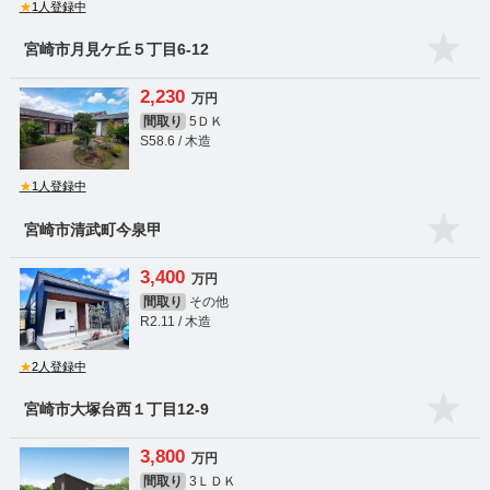
★
1人登録中
宮崎市月見ケ丘５丁目6-12
2,230
万円
間取り
5ＤＫ
S58.6 / 木造
★
1人登録中
宮崎市清武町今泉甲
3,400
万円
間取り
その他
R2.11 / 木造
★
2人登録中
宮崎市大塚台西１丁目12-9
3,800
万円
間取り
3ＬＤＫ