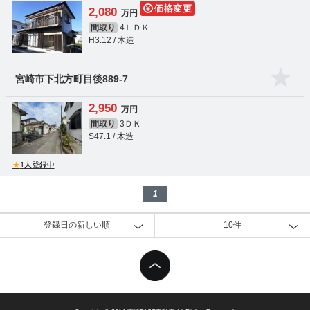
2,080
万円
間取り
4ＬＤＫ
H3.12 / 木造
宮崎市下北方町目後889-7
2,950
万円
間取り
3ＤＫ
S47.1 / 木造
★
1人登録中
1
登録日の新しい順
10件