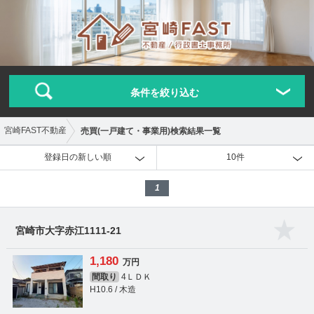
条件を絞り込む
宮崎FAST不動産
売買(一戸建て・事業用)検索結果一覧
登録日の新しい順
10件
1
宮崎市大字赤江1111-21
1,180
万円
間取り
4ＬＤＫ
H10.6 / 木造