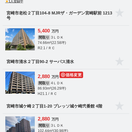
★
1人登録中
宮崎市老松２丁目104-8 MJRザ・ガーデン宮崎駅前 1213
号
5,400
万円
間取り
3ＬＤＫ
74.66m²(22.58坪)
R2.1 / ＲＣ
宮崎市清水２丁目90-2 サーパス清水
2,880
万円
間取り
4ＬＤＫ
86.93m²(26.29坪)
H21.1 / ＲＣ
宮崎市城ケ崎２丁目1-20 プレッソ城ケ崎弐番館 4階
2,880
万円
間取り
3ＬＤＫ
102.44m²(30.98坪)