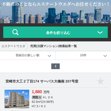
条件を絞り込む
売買(分譲マンション)検索結果一覧
エステートウエダ
登録日の新しい順
10件
1
宮崎市大工２丁目174 サーパス大橋南 207号室
1,880
万円
間取り
4ＬＤＫ
82.6m²(24.98坪)
H7.3 / ＲＣ