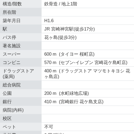
構造/階数
鉄骨造 / 地上1階
所在階
築年月日
H1.6
駅
JR 宮崎神宮駅(徒歩17分)
バス停
花ヶ島(徒歩3分)
著名施設
スーパー
600 m (タイヨー 桜町店)
コンビニ
570 m (セブン-イレブン 宮崎花ケ島町店)
ドラッグストア
400 m (ドラッグストア マツモトキヨシ 花
(薬局)
ヶ島店)
総合病院
公園
200 m (水町緑地広場)
銀行
410 m (宮崎銀行 花ケ島支店)
病院(内科)
校区
ペット
不可