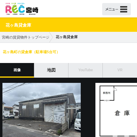
花ヶ島貸倉庫
花ヶ島貸倉庫
宮崎の賃貸物件トップページ
花ヶ島町の貸倉庫（駐車場5台可）
地図
画像
YouTube
VR