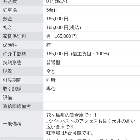
共益費
0 円(税込)
駐車場
5台付
敷金
165,000 円
礼金
165,000 円(税込)
家賃保証料
有 165,000 円
保険料
有
仲介手数料
165,000 円 (借主負担：100%)
契約形態
普通型
現況
空き
引渡期間
即時
取引態様
専任
設備
通信回線備考
花ヶ島町の貸倉庫です！
北バイパスへのアクセスも良く天井の高い
一般備考
広い倉庫です。
駐車場は5台可能です。