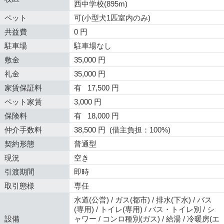
西中学校(895m)
ペット
可(小型犬1匹室内のみ)
共益費
0 円
駐車場
駐車場なし
敷金
35,000 円
礼金
35,000 円
家賃保証料
有 17,500 円
ペット家賃
3,000 円
保険料
有 18,000 円
仲介手数料
38,500 円 (借主負担：100%)
契約形態
普通型
現況
空き
引渡期間
即時
取引態様
専任
水道(公営) / ガス(都市) / 排水(下水) / バス
(専用) / トイレ(専用) / バス・トイレ別 / シ
設備
ャワー / コンロ種別(ガス) / 給湯 / 冷暖房(エ