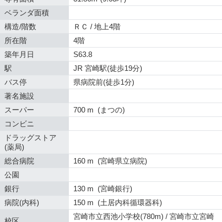
ベランダ面積
構造/階数
ＲＣ / 地上4階
所在階
4階
築年月日
S63.8
駅
JR 宮崎駅(徒歩19分)
バス停
県病院前(徒歩1分)
著名施設
スーパー
700 m (まつの)
コンビニ
ドラッグストア
(薬局)
総合病院
160 m (宮崎県立病院)
公園
銀行
130 m (宮崎銀行)
病院(内科)
150 m (土居内科循環器科)
宮崎市立西池小学校(780m) / 宮崎市立宮崎
校区