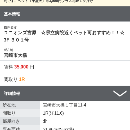
利です。ペット（小型犬）可3,000円プラス礼金１ヶ月分
基本情報
物件名称
ユニオンズ宮原 ☆県立病院近くペット可おすすめ！！☆
3F ３０１号
所在地
宮崎市大橋
賃料
35,000
円
間取り
1R
詳細情報
所在地
宮崎市大橋１丁目11-4
間取り
1R(洋11.6)
部屋向き
北
専有面積
31.86m²(9.63坪)