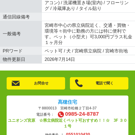
アコン) / 洗濯機置き場(室内) / フローリン
グ / 冷蔵庫あり / タイル貼り
通信回線備考
宮崎市中心の県立病院近く、交通・買物・
環境等々街中に勤務の方には特に便利で
一般備考
す。ペット（小型犬）可3,000円プラス礼金
１ヶ月分
PRワード
ペット可 / 犬 / 宮崎県立病院 / 宮崎市街地
物件更新日
2026年7月14日
お問合せ
電話で聞く
髙穂住宅
〒8800013 宮崎市松橋２丁目4-37
0985-24-8787
電話番号：
ユニオンズ宮原 ☆県立病院近くペット可おすすめ！！☆ 3F ３０
１号
0551010430
物件番号 |