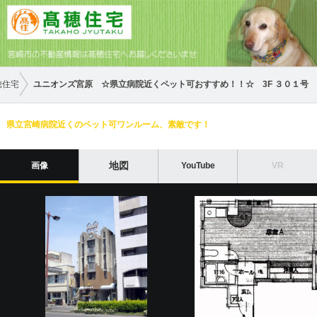
穂住宅
ユニオンズ宮原 ☆県立病院近くペット可おすすめ！！☆ 3F ３０１号
県立宮崎病院近くのペット可ワンルーム、素敵です！
地図
画像
YouTube
VR