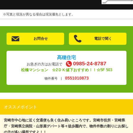
※写真と現況が異なる場合は現況優先とします。
お問合せ
電話で聞く
髙穂住宅
0985-24-8787
お急ぎの方はお電話で
松橋マンション ☆2ＤＫ値下おすすめ！！☆5F 503
0551010873
物件番号 |
オススメポイント
宮崎市中心地に近く交通便も良く住み易いところです。宮崎市役所・宮崎県
庁・宮崎県立病院・山形屋デパート等々徒歩圏内で、物件件数の割りにお探し
の方が多い場所ですよ！！