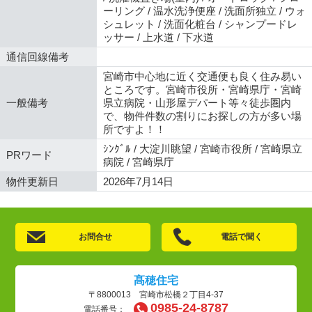
ーリング / 温水洗浄便座 / 洗面所独立 / ウォ
シュレット / 洗面化粧台 / シャンプードレ
ッサー / 上水道 / 下水道
通信回線備考
宮崎市中心地に近く交通便も良く住み易い
ところです。宮崎市役所・宮崎県庁・宮崎
一般備考
県立病院・山形屋デパート等々徒歩圏内
で、物件件数の割りにお探しの方が多い場
所ですよ！！
ｼﾝｸﾞﾙ / 大淀川眺望 / 宮崎市役所 / 宮崎県立
PRワード
病院 / 宮崎県庁
物件更新日
2026年7月14日
お問合せ
電話で聞く
髙穂住宅
〒8800013 宮崎市松橋２丁目4-37
0985-24-8787
電話番号：