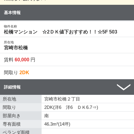
基本情報
物件名称
松橋マンション ☆2ＤＫ値下おすすめ！！☆5F 503
所在地
宮崎市松橋
賃料
60,000
円
間取り
2DK
詳細情報
所在地
宮崎市松橋２丁目
間取り
2DK(洋6 洋6 ＤＫ6.7⇒)
部屋向き
南
専有面積
46.3m²(14坪)
ベランダ面積