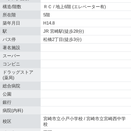
構造/階数
ＲＣ / 地上6階 (エレベーター有)
所在階
5階
築年月日
H14.8
駅
JR 宮崎駅(徒歩28分)
バス停
松橋2丁目(徒歩3分)
著名施設
スーパー
コンビニ
ドラッグストア
(薬局)
総合病院
公園
銀行
病院(内科)
宮崎市立小戸小学校 / 宮崎市立宮崎西中学
校区
校