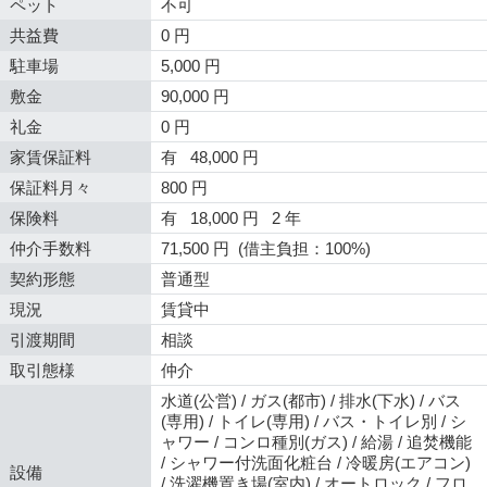
ペット
不可
共益費
0 円
駐車場
5,000 円
敷金
90,000 円
礼金
0 円
家賃保証料
有 48,000 円
保証料月々
800 円
保険料
有 18,000 円 2 年
仲介手数料
71,500 円 (借主負担：100%)
契約形態
普通型
現況
賃貸中
引渡期間
相談
取引態様
仲介
水道(公営) / ガス(都市) / 排水(下水) / バス
(専用) / トイレ(専用) / バス・トイレ別 / シ
ャワー / コンロ種別(ガス) / 給湯 / 追焚機能
/ シャワー付洗面化粧台 / 冷暖房(エアコン)
設備
/ 洗濯機置き場(室内) / オートロック / フロ