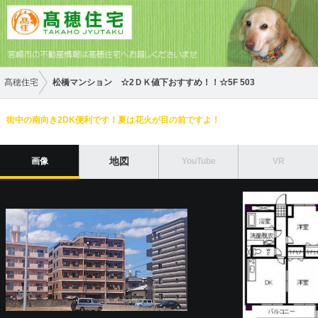
髙穂住宅
松橋マンション ☆2ＤＫ値下おすすめ！！☆5F 503
街中の南向き2DK便利です！夏は花火が目の前ですよ！
地図
画像
YouTube
VR