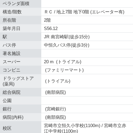
ベランダ面積
構造/階数
ＲＣ / 地上7階 地下0階 (エレベーター有)
所在階
2階
築年月日
S56.12
駅
JR 南宮崎駅(徒歩15分)
バス停
中恒久バス停(徒歩3分)
著名施設
スーパー
20 m (トライアル)
コンビニ
(ファミリーマート)
ドラッグストア
(トライアル)
(薬局)
総合病院
(南部病院)
公園
銀行
(宮崎銀行)
病院(内科)
(南部病院)
宮崎市立恒久小学校(1100m) / 宮崎市立赤
校区
江中学校(1100m)