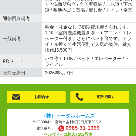
り / 洗面所独立 / 全居室収納 / 上水道 / 下水
道 / 敷地内ゴミ置場 / 流し台 / トイレ / 浴室
通信回線備考
敷金・礼金なしで初期費用抑えられます。
1DK・室内洗濯機置き場・エアコン・エレ
一般備考
ベーター付き。さらにペット可です。トラ
イアル近くで生活便利で人気の物件。鍵交
換代16,500円
バス停 / １DK / ペット / エレベーター / ト
PRワード
ライアル
物件更新日
2026年8月7日
お問合せ
電話で聞く
（株）トータルホームズ
〒8800841 宮崎市吉村町江田原甲208-21
0985-31-1399
電話番号：
ベルヴィーユ恒久Ⅰ 202号室