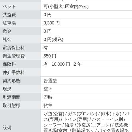
ペット
可(小型犬1匹室内のみ)
共益費
0 円
駐車場
3,300 円
敷金
0 円
礼金
0 円(税込)
家賃保証料
有
衛生管理費
550 円
保険料
有 16,000 円 2 年
仲介手数料
契約形態
普通型
現況
空き
引渡期間
即時
取引態様
貸主
水道(公営) / ガス(プロパン) / 排水(下水) / バ
ス(専用) / トイレ(専用) / バス・トイレ別 /
シャワー / 給湯 / 冷暖房(エアコン) / 洗濯機
設備
置き場(室内) / 駐輪場あり / バイク置き場あ