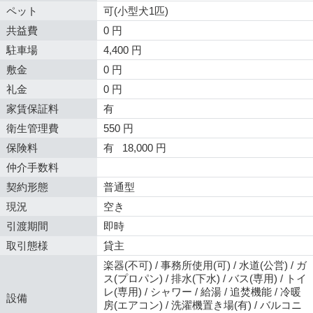
ペット
可(小型犬1匹)
共益費
0 円
駐車場
4,400 円
敷金
0 円
礼金
0 円
家賃保証料
有
衛生管理費
550 円
保険料
有 18,000 円
仲介手数料
契約形態
普通型
現況
空き
引渡期間
即時
取引態様
貸主
楽器(不可) / 事務所使用(可) / 水道(公営) / ガ
ス(プロパン) / 排水(下水) / バス(専用) / トイ
レ(専用) / シャワー / 給湯 / 追焚機能 / 冷暖
設備
房(エアコン) / 洗濯機置き場(有) / バルコニ