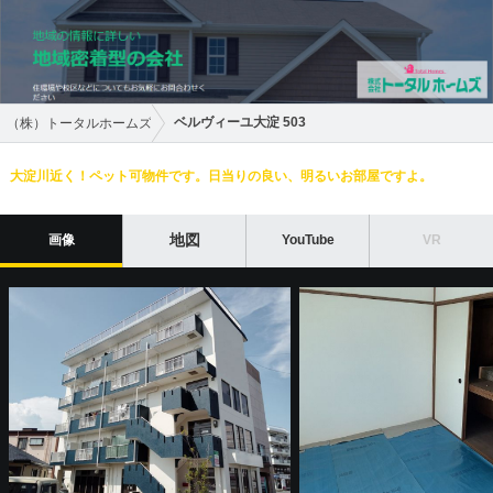
ベルヴィーユ大淀 503
（株）トータルホームズ
大淀川近く！ペット可物件です。日当りの良い、明るいお部屋ですよ。
地図
画像
YouTube
VR