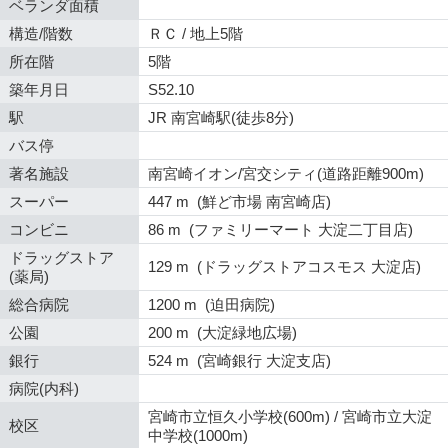
ベランダ面積
構造/階数
ＲＣ / 地上5階
所在階
5階
築年月日
S52.10
駅
JR 南宮崎駅(徒歩8分)
バス停
著名施設
南宮崎イオン/宮交シティ(道路距離900m)
スーパー
447 m (鮮ど市場 南宮崎店)
コンビニ
86 m (ファミリーマート 大淀二丁目店)
ドラッグストア
129 m (ドラッグストアコスモス 大淀店)
(薬局)
総合病院
1200 m (迫田病院)
公園
200 m (大淀緑地広場)
銀行
524 m (宮崎銀行 大淀支店)
病院(内科)
宮崎市立恒久小学校(600m) / 宮崎市立大淀
校区
中学校(1000m)