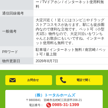
ー / TVドアホン / インターネット使用料無
料
通信回線備考
大淀川近く！近くにはコンビニやドラッグ
ストアコスモスがあります。駅にも徒歩圏
内なので便利な立地です。ペット可（小型
一般備考
犬1匹）物件なので、大淀川沿いをワンち
ゃんとお散歩にもいいですね。インターネ
ット使用料も無料です。
駐車場 / インターネット無料 / 南宮崎 / ペッ
PRワード
ト可 / 最上階
物件更新日
2026年8月7日
お問合せ
電話で聞く
（株）トータルホームズ
〒8800841 宮崎市吉村町江田原甲208-21
0985-31-1399
電話番号：