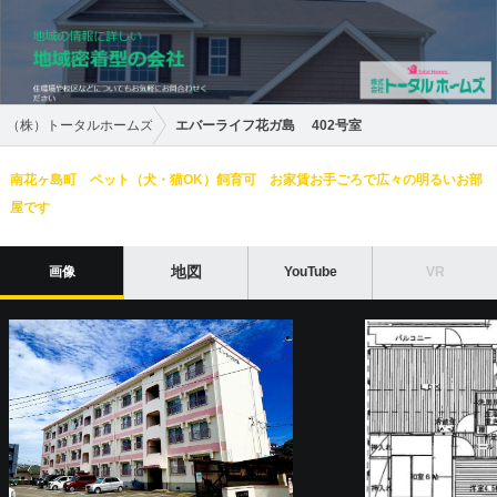
（株）トータルホームズ
エバーライフ花ガ島 402号室
南花ヶ島町 ペット（犬・猫OK）飼育可 お家賃お手ごろで広々の明るいお部
屋です
地図
画像
YouTube
VR