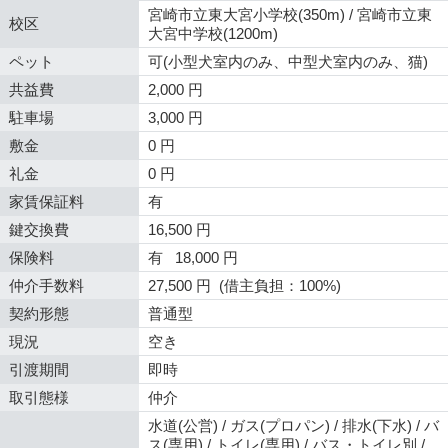
宮崎市立東大宮小学校(350m) / 宮崎市立東
校区
大宮中学校(1200m)
ペット
可(小型犬室内のみ、中型犬室内のみ、猫)
共益費
2,000 円
駐車場
3,000 円
敷金
0 円
礼金
0 円
家賃保証料
有
鍵交換費
16,500 円
保険料
有 18,000 円
仲介手数料
27,500 円 (借主負担：100%)
契約形態
普通型
現況
空き
引渡期間
即時
取引態様
仲介
水道(公営) / ガス(プロパン) / 排水(下水) / バ
ス(専用) / トイレ(専用) / バス・トイレ別 /