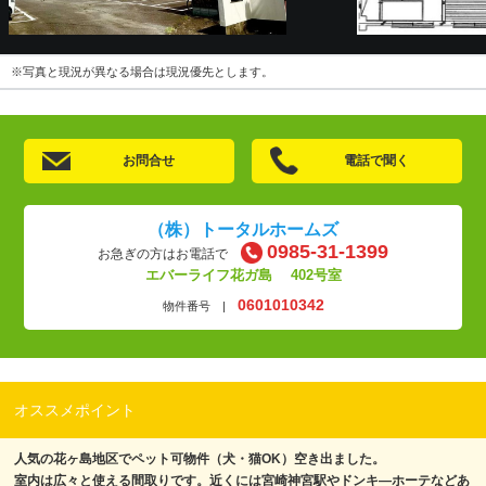
※写真と現況が異なる場合は現況優先とします。
お問合せ
電話で聞く
（株）トータルホームズ
0985-31-1399
お急ぎの方はお電話で
エバーライフ花ガ島 402号室
0601010342
物件番号 |
オススメポイント
人気の花ヶ島地区でペット可物件（犬・猫OK）空き出ました。
室内は広々と使える間取りです。近くには宮崎神宮駅やドンキ―ホーテなどあ