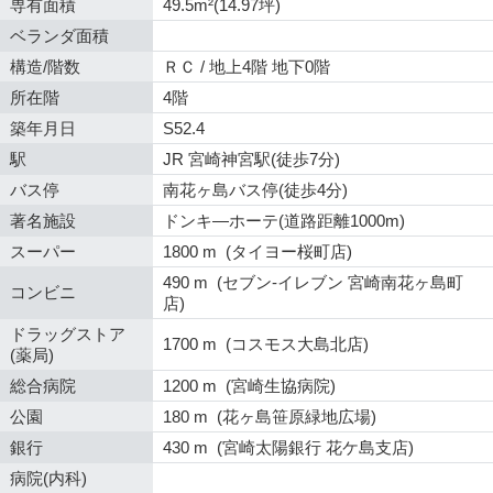
専有面積
49.5m²(14.97坪)
ベランダ面積
構造/階数
ＲＣ / 地上4階 地下0階
所在階
4階
築年月日
S52.4
駅
JR 宮崎神宮駅(徒歩7分)
バス停
南花ヶ島バス停(徒歩4分)
著名施設
ドンキ―ホーテ(道路距離1000m)
スーパー
1800 m (タイヨー桜町店)
490 m (セブン-イレブン 宮崎南花ヶ島町
コンビニ
店)
ドラッグストア
1700 m (コスモス大島北店)
(薬局)
総合病院
1200 m (宮崎生協病院)
公園
180 m (花ヶ島笹原緑地広場)
銀行
430 m (宮崎太陽銀行 花ケ島支店)
病院(内科)