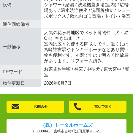
設備
シャワー / 給湯 / 洗濯機置き場(室内) / 駐輪
場あり / 温水洗浄便座 / 洗面所独立 / シュー
ズボックス / 敷地内ゴミ置場 / トイレ / 浴室
通信回線備考
人気の花ヶ島地区でペット可物件（犬・猫
OK）空き出ました。
室内は広々と使える間取りです。近くには
一般備考
宮崎神宮駅やドンキ―ホーテなどあり買い
物も便利です。４階ですので明るく開放感
があります。リフォーム済み。
お家賃お手頃 / 神宮 / 中型犬 / 東大宮中 / 和
PRワード
室
物件更新日
2026年8月7日
お問合せ
電話で聞く
（株）トータルホームズ
〒8800841 宮崎市吉村町江田原甲208-21