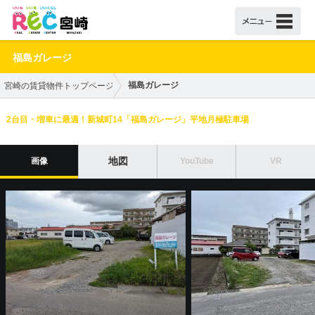
福島ガレージ
福島ガレージ
宮崎の賃貸物件トップページ
2台目・増車に最適！新城町14「福島ガレージ」平地月極駐車場
地図
画像
YouTube
VR