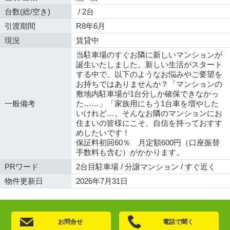
台数(総/空き)
/ 2台
引渡期間
R8年6月
現況
賃貸中
当駐車場のすぐお隣に新しいマンションが
誕生いたしました。新しい生活がスタート
する中で、以下のようなお悩みやご要望を
お持ちではありませんか？「マンションの
敷地内駐車場が1台分しか確保できなかっ
一般備考
た……」「家族用にもう1台車を増やした
いけれど…。そんなお隣のマンションにお
住まいの皆様にこそ、自信を持っておすす
めしたいです！
保証料初回60％ 月定額600円（口座振替
手数料も含む）がかかります。
PRワード
2台目駐車場 / 分譲マンション / すぐ近く
物件更新日
2026年7月31日
お問合せ
電話で聞く