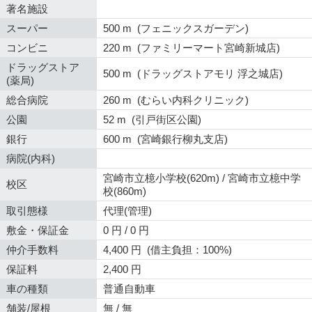
著名施設
スーパー
500 m (フェニックスガーデン)
コンビニ
220 m (ファミリーマート宮崎新城店)
ドラッグストア
500 m (ドラッグストアモリ 浮之城店)
(薬局)
総合病院
260 m (むらい内科クリニック)
公園
52 m (引戸街区公園)
銀行
600 m (宮崎銀行柳丸支店)
病院(内科)
宮崎市立檍小学校(620m) / 宮崎市立檍中学
校区
校(860m)
取引態様
代理(管理)
敷金・保証金
0 円 / 0 円
仲介手数料
4,400 円 (借主負担：100%)
保証料
2,400 円
車の種類
普通自動車
舗装/屋根
無 / 無