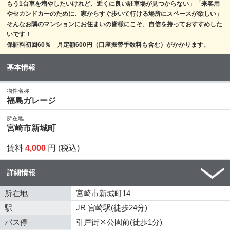
もう1台車を増やしたいけれど、近くに良い駐車場が見つからない」「来客用
やセカンドカーのために、家からすぐ歩いて行ける場所にスペースが欲しい」
そんなお隣のマンションにお住まいの皆様にこそ、自信を持っておすすめした
いです！
保証料初回60％ 月定額600円（口座振替手数料も含む）がかかります。
基本情報
物件名称
福島ガレージ
所在地
宮崎市新城町
賃料
4,000
円 (税込)
詳細情報
所在地
宮崎市新城町14
駅
JR 宮崎駅(徒歩24分)
バス停
引戸街区公園前(徒歩1分)