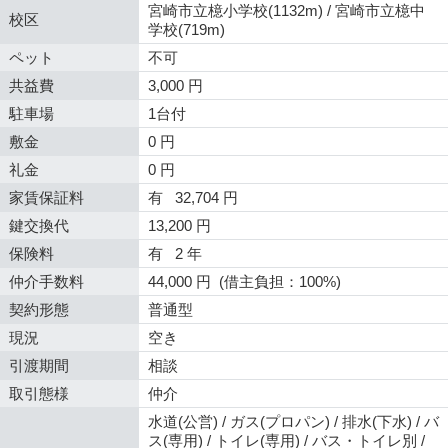
宮崎市立檍小学校(1132m) / 宮崎市立檍中
校区
学校(719m)
ペット
不可
共益費
3,000 円
駐車場
1台付
敷金
0 円
礼金
0 円
家賃保証料
有 32,704 円
鍵交換代
13,200 円
保険料
有 2 年
仲介手数料
44,000 円 (借主負担：100%)
契約形態
普通型
現況
空き
引渡期間
相談
取引態様
仲介
水道(公営) / ガス(プロパン) / 排水(下水) / バ
ス(専用) / トイレ(専用) / バス・トイレ別 /