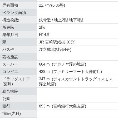
専有面積
22.7m²(6.86坪)
ベランダ面積
構造/階数
鉄骨造 / 地上2階 地下0階
所在階
2階
築年月日
H14.9
駅
JR 宮崎駅(徒歩30分)
バス停
浮之城北(徒歩4分)
著名施設
スーパー
604 m (ナガノヤ浮の城店)
コンビニ
439 m (ファミリーマート天神前店)
ドラッグストア
347 m (ディスカウントドラッグコスモス
(薬局)
浮之城店)
総合病院
公園
銀行
893 m (宮崎銀行大島支店)
病院(内科)