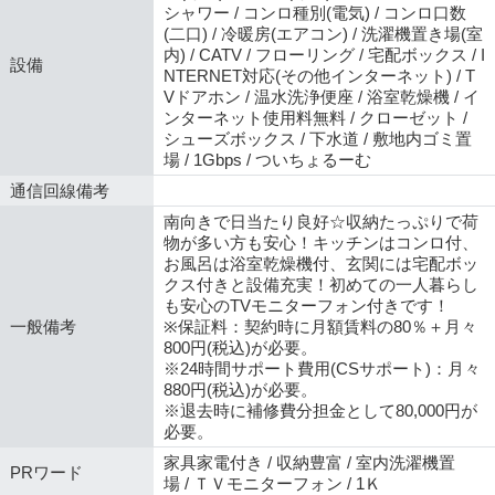
シャワー / コンロ種別(電気) / コンロ口数
(二口) / 冷暖房(エアコン) / 洗濯機置き場(室
内) / CATV / フローリング / 宅配ボックス / I
設備
NTERNET対応(その他インターネット) / T
Vドアホン / 温水洗浄便座 / 浴室乾燥機 / イ
ンターネット使用料無料 / クローゼット /
シューズボックス / 下水道 / 敷地内ゴミ置
場 / 1Gbps / ついちょるーむ
通信回線備考
南向きで日当たり良好☆収納たっぷりで荷
物が多い方も安心！キッチンはコンロ付、
お風呂は浴室乾燥機付、玄関には宅配ボッ
クス付きと設備充実！初めての一人暮らし
も安心のTVモニターフォン付きです！
一般備考
※保証料：契約時に月額賃料の80％＋月々
800円(税込)が必要。
※24時間サポート費用(CSサポート)：月々
880円(税込)が必要。
※退去時に補修費分担金として80,000円が
必要。
家具家電付き / 収納豊富 / 室内洗濯機置
PRワード
場 / ＴＶモニターフォン / 1Ｋ