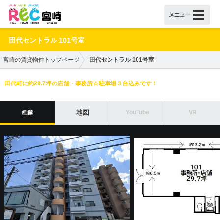
田代セントラル 101号室
宮崎の賃貸物件トップページ
田代セントラル 101号室
田代町に約29.7坪の店舗・事務所☆駐車場３台込みです！
地図
画像
YouTube
VR