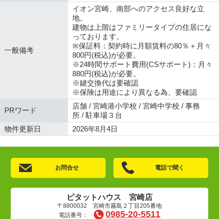
イオン宮崎、南部へのアクセス良好な立
地。
建物は上階はファミリータイプの住居にな
っております。
※保証料：契約時に月額賃料の80％＋月々
一般備考
800円(税込)が必要。
※24時間サポート費用(CSサポート)：月々
880円(税込)が必要。
※鍵交換代は要確認
※保険は用途により異なる為、要確認
店舗 / 宮崎港小学校 / 宮崎中学校 / 事務
PRワード
所 / 駐車場３台
物件更新日
2026年8月4日
お問合せ
電話で聞く
ピタットハウス 宮崎店
〒8800032 宮崎市霧島２丁目205番地
0985-20-5511
電話番号：