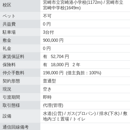
宮崎市立宮崎港小学校(1172m) / 宮崎市立
校区
宮崎中学校(1649m)
ペット
不可
共益費
0 円
駐車場
3台付
敷金
900,000 円
礼金
0 円
家賃保証料
有 52,704 円
保険料
有 18,000 円 2 年
仲介手数料
198,000 円 (借主負担：100%)
契約形態
普通型
現況
空き
引渡期間
即時
取引態様
代理(管理)
水道(公営) / ガス(プロパン) / 排水(下水) / 敷
設備
地内ゴミ置場 / トイレ
通信回線備考