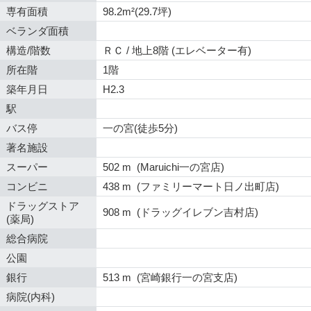
専有面積
98.2m²(29.7坪)
ベランダ面積
構造/階数
ＲＣ / 地上8階 (エレベーター有)
所在階
1階
築年月日
H2.3
駅
バス停
一の宮(徒歩5分)
著名施設
スーパー
502 m (Maruichi一の宮店)
コンビニ
438 m (ファミリーマート日ノ出町店)
ドラッグストア
908 m (ドラッグイレブン吉村店)
(薬局)
総合病院
公園
銀行
513 m (宮崎銀行一の宮支店)
病院(内科)