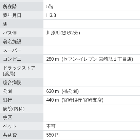
所在階
5階
築年月日
H3.3
駅
バス停
川原町(徒歩2分)
著名施設
スーパー
コンビニ
280 m (セブン-イレブン 宮崎旭１丁目店)
ドラッグストア
(薬局)
総合病院
公園
630 m (橘公園)
銀行
440 m (宮崎銀行 宮崎支店)
病院(内科)
校区
ペット
不可
共益費
550 円