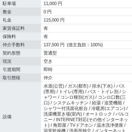
駐車場
11,000 円
敷金
0 円
礼金
115,000 円
家賃保証料
有
保険料
有
仲介手数料
137,500 円 (借主負担：100%)
契約形態
普通型
現況
空き
引渡期間
即時
取引態様
仲介
水道(公営) / ガス(都市) / 排水(下水) / バス
(専用) / トイレ(専用) / バス・トイレ別 / シ
ャワー / コンロ種別(ガス) / コンロ口数(三
口) / システムキッチン / 給湯 / 追焚機能 /
シャワー付洗面化粧台 / 冷暖房(エアコン) /
洗濯機置き場(室内) / オートロック / バルコ
設備
ニー / INTERNET対応(その他インターネッ
ト) / 角部屋 / TVドアホン / 温水洗浄便座 /
浴室乾燥機 / 洗面所独立 / インターネット