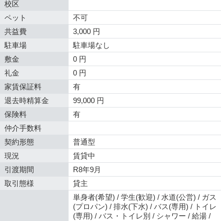
校区
ペット
不可
共益費
3,000 円
駐車場
駐車場なし
敷金
0 円
礼金
0 円
家賃保証料
有
退去時精算金
99,000 円
保険料
有
仲介手数料
契約形態
普通型
現況
賃貸中
引渡期間
R8年9月
取引態様
貸主
単身者(希望) / 学生(歓迎) / 水道(公営) / ガス
(プロパン) / 排水(下水) / バス(専用) / トイレ
(専用) / バス・トイレ別 / シャワー / 給湯 /