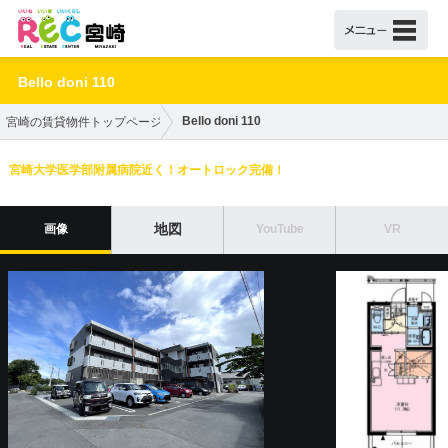
Bello doni 110
Bello doni 110
宮崎の賃貸物件トップページ
宮崎大学医学部附属病院近く！オートロック完備！
地図
画像
YouTube
VR