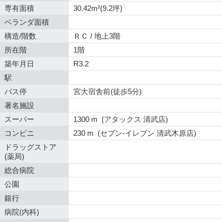
専有面積
30.42m²(9.2坪)
ベランダ面積
構造/階数
ＲＣ / 地上3階
所在階
1階
築年月日
R3.2
駅
バス停
宮大宿舎前(徒歩5分)
著名施設
スーパー
1300 m (アタックス 清武店)
コンビニ
230 m (セブン-イレブン 清武木原店)
ドラッグストア
(薬局)
総合病院
公園
銀行
病院(内科)