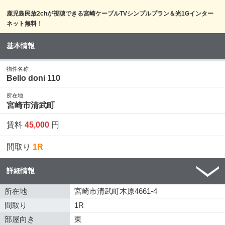
鹿児島民放2chが視聴できる宮崎ケーブルTVシンプルプラン＆光1Gインター
ネット無料！
基本情報
物件名称
Bello doni 110
所在地
宮崎市清武町
賃料
45,000
円
間取り
1R
詳細情報
所在地
宮崎市清武町木原4661-4
間取り
1R
部屋向き
東