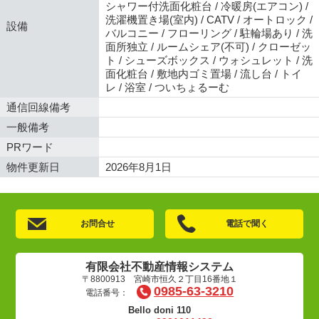
シャワー付洗面化粧台 / 冷暖房(エアコン) /
洗濯機置き場(室内) / CATV / オートロック /
設備
バルコニー / フローリング / 駐輪場あり / 洗
面所独立 / ルームシェア(不可) / クローゼッ
ト / シューズボックス / ウォシュレット / 洗
面化粧台 / 敷地内ゴミ置場 / 流し台 / トイ
レ / 浴室 / ついちょるーむ
通信回線備考
一般備考
PRワード
物件更新日
2026年8月1日
お問合せ
電話で聞く
有限会社不動産情報システム
〒8800913 宮崎市恒久２丁目16番地１
0985-63-3210
電話番号：
Bello doni 110