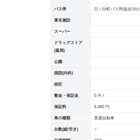
バス停
日ノ出町バス停(徒歩3分)
著名施設
スーパー
ドラッグストア
(薬局)
公園
病院(内科)
校区
敷金・保証金
0 円 /
保証料
4,400 円
車の種類
普通自動車
台数(総/空き)
/