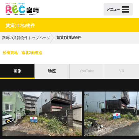
賃貸(土地)物件
賃貸(貸地)物件
宮崎の賃貸物件トップページ
松橋貸地 南北2面道路
地図
画像
YouTube
VR